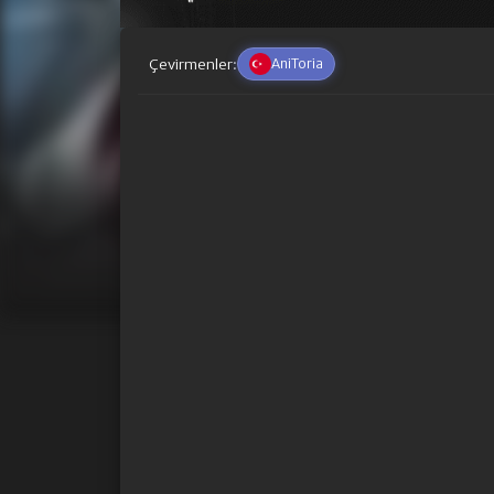
Çevirmenler:
AniToria