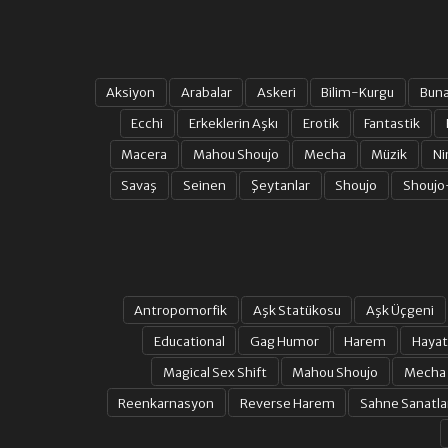
Aksiyon
Arabalar
Askeri
Bilim-Kurgu
Bun
Ecchi
Erkeklerin Aşkı
Erotik
Fantastik
Macera
Mahou Shoujo
Mecha
Müzik
Ni
Savaş
Seinen
Şeytanlar
Shoujo
Shoujo
Antropomorfik
Aşk Statükosu
Aşk Üçgeni
Educational
Gag Humor
Harem
Hayat
Magical Sex Shift
Mahou Shoujo
Mecha
Reenkarnasyon
Reverse Harem
Sahne Sanatla