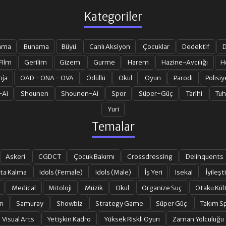
Kategoriler
ama
Bunama
Büyü
Canlı Aksiyon
Çocuklar
Dedektif
D
Film
Gerilim
Gizem
Gurme
Harem
Hazine-Avcılığı
H
nja
OAD - ONA - OVA
Ödüllü
Okul
Oyun
Parodi
Polisiy
-Ai
Shounen
Shounen-Ai
Spor
Süper-Güç
Tarihi
Tuh
Yuri
Temalar
Askeri
CGDCT
Çocuk Bakımı
Crossdressing
Delinquents
ta Kalma
Idols (Female)
Idols (Male)
İş Yeri
Isekai
İyileşti
Medical
Mitoloji
Müzik
Okul
Organize Suç
Otaku Kül
rı
Samuray
Showbiz
Strategy Game
Süper Güç
Takım Sp
Visual Arts
Yetişkin Kadro
Yüksek Riskli Oyun
Zaman Yolculuğu