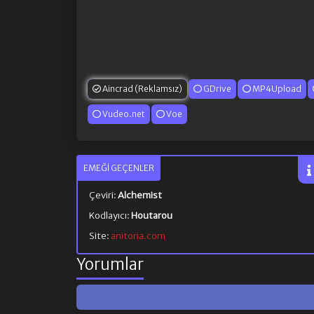
Aincrad (Reklamsız)
GDrive
MP4Upload
Vudeo.net
Voe
EMEĞI GEÇENLER
Çeviri:
Alchemist
Kodlayıcı:
Houtarou
Site:
anitoria.com
Yorumlar