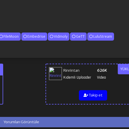
FileMoon
Embedrise
Vidmoly
GeTT
LuluStream
YÜKL
Rinrintan
626K
Kıdemli Uploader
Video
Takip et
Yorumları Görüntüle