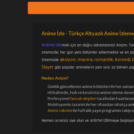
Anime İzle - Türkçe Altyazılı Anime İzleme
Anime izle
mek için en doğru adrestesiniz! Anizm, Tü
sitemizde, her gün yeni bölümler eklenmekte ve en pop
aksiyon
macera
romantik
komedi
Sitemizde
,
,
,
,
Slayer
gibi popüler animelerin yanı sıra, az bilinen yap
Neden Anizm?
Günlük güncellenen
anime bölümleri ile her zaman 
HD kalitede, hızlı ve kesintisiz
anime izle
me deney
Profesyonel
fansub ekipleri
tarafından hazırlanan 
Mobil uyumlu tasarım ile her cihazdan rahatça ani
Anime takvimi
ile haftalık yayın programını takip 
anime izle
Hemen ücretsiz üye olun ve
meye başlayı