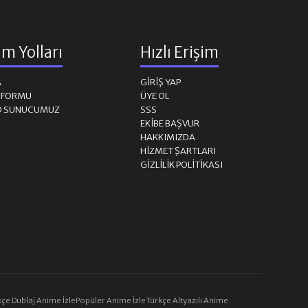
şim Yolları
Hızlı Erişim
A
GIRIŞ YAP
M FORMU
ÜYE OL
D SUNUCUMUZ
SSS
EKIBE BAŞVUR
HAKKIMIZDA
HIZMET ŞARTLARI
GIZLILIK POLITIKASI
çe Dublaj Anime İzle
Popüler Anime İzle
Türkçe Altyazılı Anime