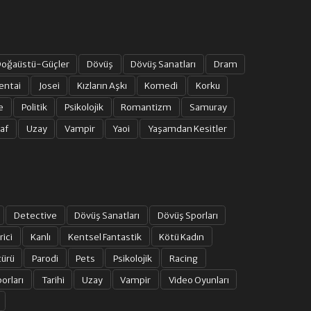
oğaüstü-Güçler
Dövüş
Dövüş Sanatları
Dram
entai
Josei
Kızların Aşkı
Komedi
Korku
e
Politik
Psikolojik
Romantizm
Samuray
af
Uzay
Vampir
Yaoi
Yaşamdan Kesitler
Detective
Dövüş Sanatları
Dövüş Sporları
rici
Kanlı
Kentsel Fantastik
Kötü Kadın
türü
Parodi
Pets
Psikolojik
Racing
orları
Tarihi
Uzay
Vampir
Video Oyunları