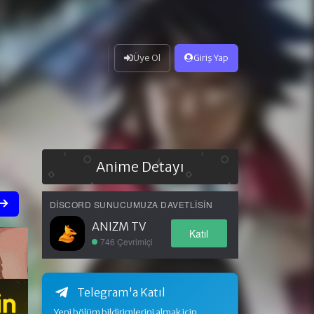
Üye Ol
Giriş Yap
Anime Detayı
DISCORD SUNUCUMUZA DAVETLISIN
ANIZM TV
Katıl
746 Çevrimiçi
Telegram'a Katıl
Yeni bölüm bildirimlerini almak için