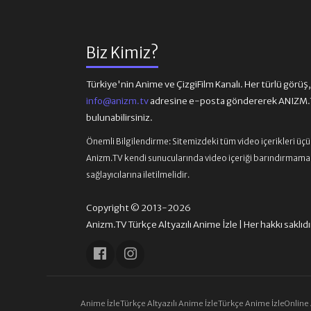
Biz Kimiz?
Türkiye'nin Anime ve ÇizgiFilm Kanalı. Her türlü görüş, ön
info@anizm.tv
adresine e-posta göndererek ANIZM.TV
bulunabilirsiniz.
Önemli Bilgilendirme:
Sitemizdeki tüm video içerikleri üç
Anizm.TV kendi sunucularında video içeriği barındırmamaktad
sağlayıcılarına iletilmelidir.
Copyright © 2013-2026
Anizm.TV Türkçe Altyazılı Anime İzle | Her hakkı saklıdı
Anime İzle
Türkçe Altyazılı Anime İzle
Türkçe Anime İzle
Online