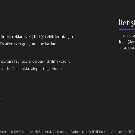
İleti
E-POST
eri, reklam ve iş birliği teklifleriniz için
İLETIŞI
 ailemizin gelişmesine katkıda
DISCOR
üncü taraf sunucularda barındırılmaktadır.
ır. Telif hakkı talepleri ilgili video
r.
 Anime İzle
HD Anime İzle
Ücretsiz Anime İzle
Anime İzle Full HD
En Yeni Anime İzle
Türk