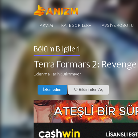
TAKVİM
KATEGORİLER
TAVSİYE ROBOTU
Bölüm Bilgileri
Terra Formars 2: Revenge
Eklenme Tarihi: Bilinmiyor
İzlemedim
Bildirimleri Aç