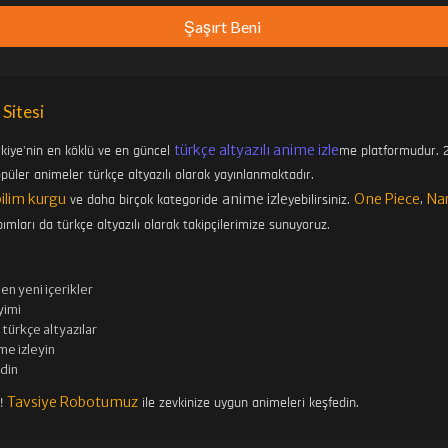
Şaşırt Beni
 Sitesi
türkçe altyazılı anime izle
rkiye'nin en köklü ve en güncel
me platformudur. 2
üler animeler türkçe altyazılı olarak yayınlanmaktadır.
bilim kurgu
anime izle
One Piece
Na
ve daha birçok kategoride
yebilirsiniz.
,
ımları da türkçe altyazılı olarak takipçilerimize sunuyoruz.
en yeni içerikler
imi
türkçe altyazılar
me izleyin
edin
Tavsiye Robotumuz
n!
ile zevkinize uygun animeleri keşfedin.