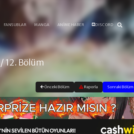
FANSUBLAR
MANGA
ANİME HABER
DISCORD
/ 12. Bölüm
Önceki Bölüm
Raporla
Sonraki Bölüm