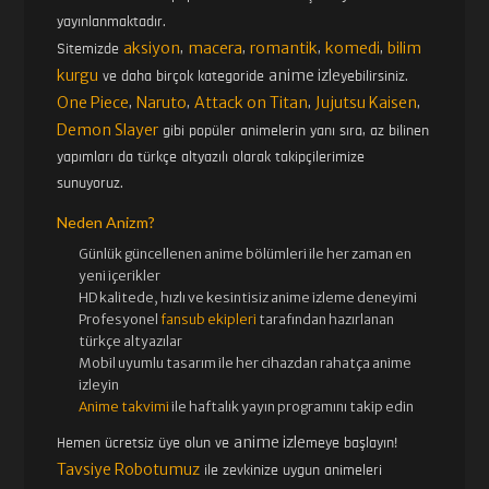
yayınlanmaktadır.
aksiyon
macera
romantik
komedi
bilim
Sitemizde
,
,
,
,
kurgu
anime izle
ve daha birçok kategoride
yebilirsiniz.
One Piece
Naruto
Attack on Titan
Jujutsu Kaisen
,
,
,
,
Demon Slayer
gibi popüler animelerin yanı sıra, az bilinen
yapımları da türkçe altyazılı olarak takipçilerimize
sunuyoruz.
Neden Anizm?
Günlük güncellenen
anime bölümleri ile her zaman en
yeni içerikler
HD kalitede, hızlı ve kesintisiz
anime izle
me deneyimi
Profesyonel
fansub ekipleri
tarafından hazırlanan
türkçe altyazılar
Mobil uyumlu tasarım ile her cihazdan rahatça anime
izleyin
Anime takvimi
ile haftalık yayın programını takip edin
anime izle
Hemen ücretsiz üye olun ve
meye başlayın!
Tavsiye Robotumuz
ile zevkinize uygun animeleri