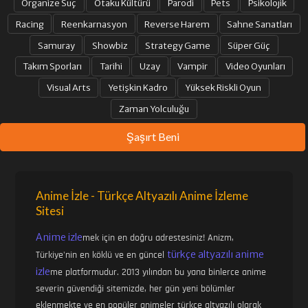
Organize Suç
Otaku Kültürü
Parodi
Pets
Psikolojik
Racing
Reenkarnasyon
Reverse Harem
Sahne Sanatları
Samuray
Showbiz
Strategy Game
Süper Güç
Takım Sporları
Tarihi
Uzay
Vampir
Video Oyunları
Visual Arts
Yetişkin Kadro
Yüksek Riskli Oyun
Zaman Yolculuğu
Şaşırt Beni
Anime İzle - Türkçe Altyazılı Anime İzleme
Sitesi
Anime izle
mek için en doğru adrestesiniz! Anizm,
türkçe altyazılı anime
Türkiye'nin en köklü ve en güncel
izle
me platformudur. 2013 yılından bu yana binlerce anime
severin güvendiği sitemizde, her gün yeni bölümler
eklenmekte ve en popüler animeler türkçe altyazılı olarak