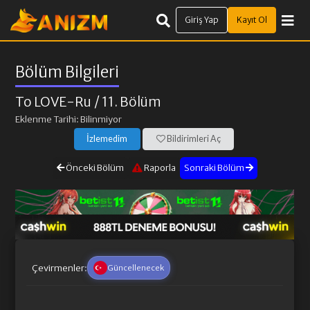
Giriş Yap
Kayıt Ol
Bölüm Bilgileri
To LOVE-Ru
/ 11. Bölüm
Eklenme Tarihi: Bilinmiyor
İzlemedim
Bildirimleri Aç
Önceki Bölüm
Raporla
Sonraki Bölüm
Çevirmenler:
Güncellenecek