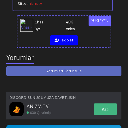
Site:
anizm.tv
YÜKLEYEN
Chas
48K
Üye
Video
Takip et
Yorumlar
Yorumları Görüntüle
DISCORD SUNUCUMUZA DAVETLISIN
ANIZM TV
Katıl
630 Çevrimiçi