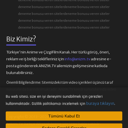
deneme bonusu veren siteler
deneme bonusu veren siteler
deneme bonusu veren siteler
deneme bonusu veren siteler
deneme bonusu veren siteler
deneme bonusu veren siteler
deneme bonusu veren siteler
deneme bonusu veren siteler
Biz Kimiz?
Türkiye'nin Anime ve ÇizgiFilm Kanalı. Her türlü görüş, öneri,
reklam ve iş birliği teklifleriniz için
info@anizm.tv
adresine e-
posta göndererek ANIZM.TV ailemizin gelişmesine katkıda
bulunabilirsiniz.
Önemli Bilgilendirme:
Sitemizdeki tüm video içerikleri üçüncü taraf
sunucularda barındırılmaktadır. Anizm.TV kendi sunucularında video
içeriği barındırmamaktadır. Telif hakkı talepleri ilgili video
Bu web sitesi, size en iyi deneyimi sunabilmek için çerezleri
sağlayıcılarına iletilmelidir.
buraya tıklayın
kullanmaktadır. Gizlilik politikamızı incelemek için
.
Tümünü Kabul Et
Copyright © 2013-2026
Anizm.TV Türkçe Altyazılı Anime İzle | Her hakkı saklıdır.