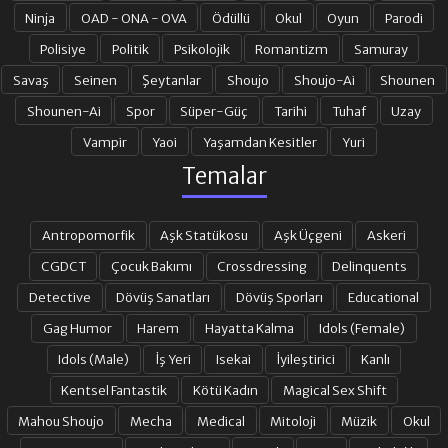
Ninja
OAD - ONA - OVA
Ödüllü
Okul
Oyun
Parodi
19. BÖLÜM
20. BÖLÜM
Polisiye
Politik
Psikolojik
Romantizm
Samuray
Savaş
Seinen
Şeytanlar
Shoujo
Shoujo-Ai
Shounen
Shounen-Ai
Spor
Süper-Güç
Tarihi
Tuhaf
Uzay
21. BÖLÜM
22. BÖLÜM
Vampir
Yaoi
Yaşamdan Kesitler
Yuri
Temalar
23. BÖLÜM
24. BÖLÜM
Antropomorfik
Aşk Statükosu
Aşk Üçgeni
Askeri
25. BÖLÜM
26. BÖLÜM FINAL
CGDCT
Çocuk Bakımı
Crossdressing
Delinquents
Detective
Dövüş Sanatları
Dövüş Sporları
Educational
Gag Humor
Harem
Hayatta Kalma
Idols (Female)
Idols (Male)
İş Yeri
Isekai
İyileştirici
Kanlı
Kentsel Fantastik
Kötü Kadın
Magical Sex Shift
Mahou Shoujo
Mecha
Medical
Mitoloji
Müzik
Okul