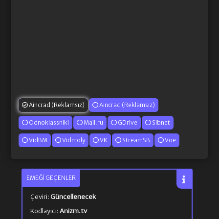
Aincrad (Reklamsız)
Aincrad (Reklamsız)
Odnoklassniki
Mail.ru
GDrive
Sibnet
VidBM
Vidmoly
VK
StreamSB
Voe
EMEĞI GEÇENLER
Çeviri:
Güncellenecek
Kodlayıcı:
Anizm.tv