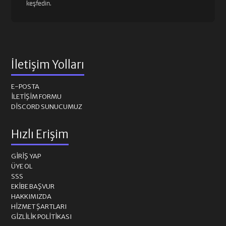
keşfedin.
İletişim Yolları
E-POSTA
İLETIŞIM FORMU
DISCORD SUNUCUMUZ
Hızlı Erişim
GIRIŞ YAP
ÜYE OL
SSS
EKIBE BAŞVUR
HAKKIMIZDA
HIZMET ŞARTLARI
GIZLILIK POLITIKASI