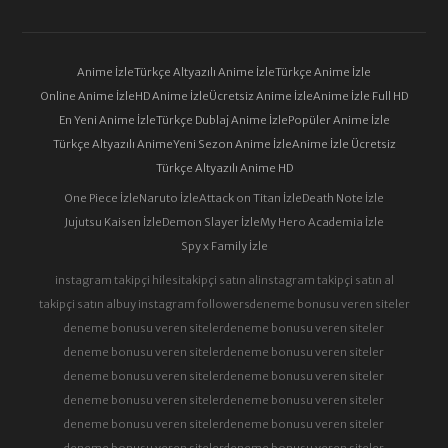
Anime İzle
Türkçe Altyazılı Anime İzle
Türkçe Anime İzle
Online Anime İzle
HD Anime İzle
Ücretsiz Anime İzle
Anime İzle Full HD
En Yeni Anime İzle
Türkçe Dublaj Anime İzle
Popüler Anime İzle
Türkçe Altyazılı Anime
Yeni Sezon Anime İzle
Anime İzle Ücretsiz
Türkçe Altyazılı Anime HD
One Piece İzle
Naruto İzle
Attack on Titan İzle
Death Note İzle
Jujutsu Kaisen İzle
Demon Slayer İzle
My Hero Academia İzle
Spy x Family İzle
instagram takipçi hilesi
takipçi satın al
instagram takipçi satın al
takipçi satın al
buy instagram followers
deneme bonusu veren siteler
deneme bonusu veren siteler
deneme bonusu veren siteler
deneme bonusu veren siteler
deneme bonusu veren siteler
deneme bonusu veren siteler
deneme bonusu veren siteler
deneme bonusu veren siteler
deneme bonusu veren siteler
deneme bonusu veren siteler
deneme bonusu veren siteler
deneme bonusu veren siteler
deneme bonusu veren siteler