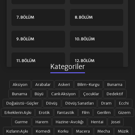
7. BÖLÜM
8. BÖLÜM
9. BÖLÜM
10. BÖLÜM
11. BÖLÜM
12. BÖLÜM
Kategoriler
13. BÖLÜM
14. BÖLÜM
Aksiyon
Arabalar
Askeri
Bilim-Kurgu
Bunama
Bunama
Büyü
Canlı Aksiyon
Çocuklar
Dedektif
Doğaüstü-Güçler
Dövüş
Dövüş Sanatları
Dram
Ecchi
15. BÖLÜM
16. BÖLÜM
Erkeklerin Aşkı
Erotik
Fantastik
Film
Gerilim
Gizem
Gurme
Harem
Hazine-Avcılığı
Hentai
Josei
17. BÖLÜM
18. BÖLÜM
Kızların Aşkı
Komedi
Korku
Macera
Mecha
Müzik