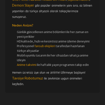
Demon Slayer
gibi popüler animelerin yanı sıra, az bilinen
yapımları da türkçe altyazılı olarak takipçilerimize
sunuyoruz.
Neden Anizm?
Günlük güncellenen
anime bölümleri ile her zaman en
yeni içerikler
HD kalitede, hızlı ve kesintisiz
anime izle
me deneyimi
Profesyonel
fansub ekipleri
tarafından hazırlanan
türkçe altyazılar
Mobil uyumlu tasarım ile her cihazdan rahatça anime
izleyin
Anime takvimi
ile haftalık yayın programını takip edin
anime izle
Hemen ücretsiz üye olun ve
meye başlayın!
Tavsiye Robotumuz
ile zevkinize uygun animeleri
keşfedin.