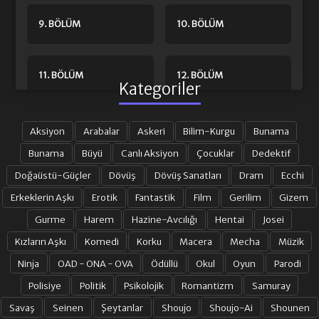
9. BÖLÜM
10. BÖLÜM
11. BÖLÜM
12. BÖLÜM
Kategoriler
13. BÖLÜM
14. BÖLÜM
Aksiyon
Arabalar
Askeri
Bilim-Kurgu
Bunama
Bunama
Büyü
Canlı Aksiyon
Çocuklar
Dedektif
Doğaüstü-Güçler
Dövüş
Dövüş Sanatları
Dram
Ecchi
15. BÖLÜM
16. BÖLÜM
Erkeklerin Aşkı
Erotik
Fantastik
Film
Gerilim
Gizem
Gurme
Harem
Hazine-Avcılığı
Hentai
Josei
17. BÖLÜM
18. BÖLÜM
Kızların Aşkı
Komedi
Korku
Macera
Mecha
Müzik
Ninja
OAD - ONA - OVA
Ödüllü
Okul
Oyun
Parodi
19. BÖLÜM
20. BÖLÜM
Polisiye
Politik
Psikolojik
Romantizm
Samuray
Savaş
Seinen
Şeytanlar
Shoujo
Shoujo-Ai
Shounen