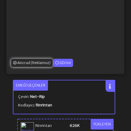
Aincrad (Reklamsız)
GDrive
EMEĞI GEÇENLER
Çeviri:
Net-Rip
Kodlayıcı:
Rinrintan
YÜKLEYEN
Rinrintan
626K