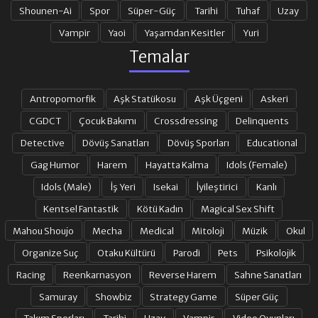
Shounen-Ai
Spor
Süper-Güç
Tarihi
Tuhaf
Uzay
21. BÖLÜM
22. BÖLÜM
Vampir
Yaoi
Yaşamdan Kesitler
Yuri
Temalar
23. BÖLÜM
24. BÖLÜM FINAL
Antropomorfik
Aşk Statükosu
Aşk Üçgeni
Askeri
CGDCT
Çocuk Bakımı
Crossdressing
Delinquents
Detective
Dövüş Sanatları
Dövüş Sporları
Educational
Gag Humor
Harem
Hayatta Kalma
Idols (Female)
Idols (Male)
İş Yeri
Isekai
İyileştirici
Kanlı
Kentsel Fantastik
Kötü Kadın
Magical Sex Shift
Mahou Shoujo
Mecha
Medical
Mitoloji
Müzik
Okul
Organize Suç
Otaku Kültürü
Parodi
Pets
Psikolojik
Racing
Reenkarnasyon
Reverse Harem
Sahne Sanatları
Samuray
Showbiz
Strategy Game
Süper Güç