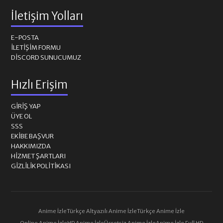
İletişim Yolları
E-POSTA
İLETIŞIM FORMU
DISCORD SUNUCUMUZ
Hızlı Erişim
GIRIŞ YAP
ÜYE OL
SSS
EKIBE BAŞVUR
HAKKIMIZDA
HIZMET ŞARTLARI
GIZLILIK POLITIKASI
Anime İzle
Türkçe Altyazılı Anime İzle
Türkçe Anime İzle
Online Anime İzle
HD Anime İzle
Ücretsiz Anime İzle
Anime İzle Full HD