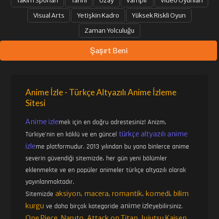
Takım Sporları
Tarihi
Uzay
Vampir
Video Oyunları
Visual Arts
Yetişkin Kadro
Yüksek Riskli Oyun
Zaman Yolculuğu
Şaşırt Beni
Anime İzle - Türkçe Altyazılı Anime İzleme
Sitesi
Anime izle
mek için en doğru adrestesiniz! Anizm,
türkçe altyazılı anime
Türkiye'nin en köklü ve en güncel
izle
me platformudur. 2013 yılından bu yana binlerce anime
severin güvendiği sitemizde, her gün yeni bölümler
eklenmekte ve en popüler animeler türkçe altyazılı olarak
yayınlanmaktadır.
aksiyon
macera
romantik
komedi
bilim
Sitemizde
,
,
,
,
kurgu
anime izle
ve daha birçok kategoride
yebilirsiniz.
One Piece
Naruto
Attack on Titan
Jujutsu Kaisen
,
,
,
,