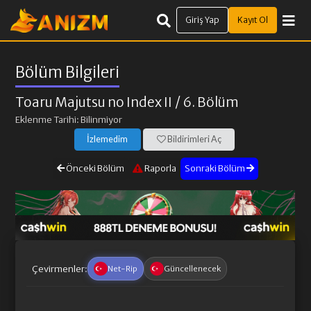
Giriş Yap
Kayıt Ol
Bölüm Bilgileri
Toaru Majutsu no Index II
/ 6. Bölüm
Eklenme Tarihi: Bilinmiyor
İzlemedim
Bildirimleri Aç
Önceki Bölüm
Raporla
Sonraki Bölüm
Çevirmenler:
Net-Rip
Güncellenecek