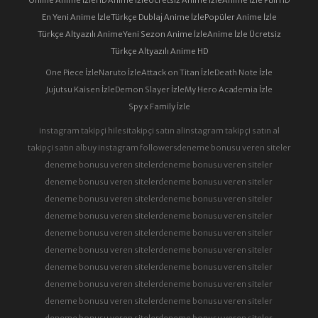
En Yeni Anime İzle
Türkçe Dublaj Anime İzle
Popüler Anime İzle
Türkçe Altyazılı Anime
Yeni Sezon Anime İzle
Anime İzle Ücretsiz
Türkçe Altyazılı Anime HD
One Piece İzle
Naruto İzle
Attack on Titan İzle
Death Note İzle
Jujutsu Kaisen İzle
Demon Slayer İzle
My Hero Academia İzle
Spy x Family İzle
instagram takipçi hilesi
takipçi satın al
instagram takipçi satın al
takipçi satın al
buy instagram followers
deneme bonusu veren siteler
deneme bonusu veren siteler
deneme bonusu veren siteler
deneme bonusu veren siteler
deneme bonusu veren siteler
deneme bonusu veren siteler
deneme bonusu veren siteler
deneme bonusu veren siteler
deneme bonusu veren siteler
deneme bonusu veren siteler
deneme bonusu veren siteler
deneme bonusu veren siteler
deneme bonusu veren siteler
deneme bonusu veren siteler
deneme bonusu veren siteler
deneme bonusu veren siteler
deneme bonusu veren siteler
deneme bonusu veren siteler
deneme bonusu veren siteler
deneme bonusu veren siteler
deneme bonusu veren siteler