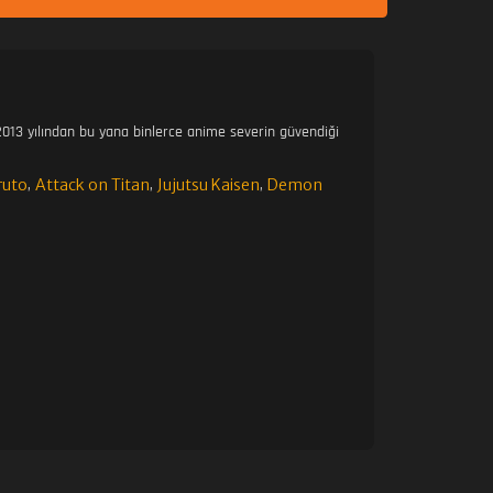
23. BÖLÜM
24. BÖLÜM FINAL
013 yılından bu yana binlerce anime severin güvendiği
ruto
Attack on Titan
Jujutsu Kaisen
Demon
,
,
,