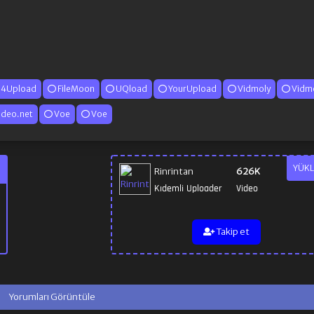
4Upload
FileMoon
UQload
YourUpload
Vidmoly
Vidm
deo.net
Voe
Voe
YÜKL
Rinrintan
626K
Kıdemli Uploader
Video
Takip et
Yorumları Görüntüle