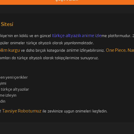
 Sitesi
türkçe altyazılı anime izle
rkiye'nin en köklü ve en güncel
me platformudur. 2
üler animeler türkçe altyazılı olarak yayınlanmaktadır.
bilim kurgu
anime izle
One Piece
Na
ve daha birçok kategoride
yebilirsiniz.
,
ımları da türkçe altyazılı olarak takipçilerimize sunuyoruz.
en yeni içerikler
imi
türkçe altyazılar
me izleyin
edin
Tavsiye Robotumuz
n!
ile zevkinize uygun animeleri keşfedin.