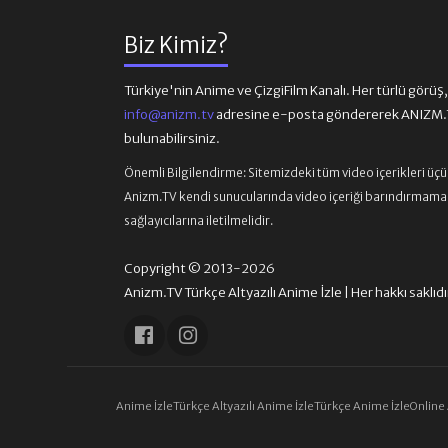
Biz Kimiz?
Türkiye'nin Anime ve ÇizgiFilm Kanalı. Her türlü görüş, ön
info@anizm.tv
adresine e-posta göndererek ANIZM.TV
bulunabilirsiniz.
Önemli Bilgilendirme:
Sitemizdeki tüm video içerikleri üç
Anizm.TV kendi sunucularında video içeriği barındırmamaktad
sağlayıcılarına iletilmelidir.
Copyright © 2013-2026
Anizm.TV Türkçe Altyazılı Anime İzle | Her hakkı saklıdı
Anime İzle
Türkçe Altyazılı Anime İzle
Türkçe Anime İzle
Online