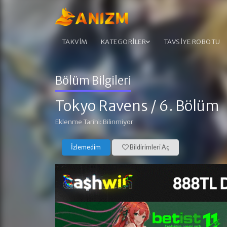
TAKVİM
KATEGORİLER
TAVSİYE ROBOTU
Bölüm Bilgileri
Tokyo Ravens
/ 6. Bölüm
Eklenme Tarihi: Bilinmiyor
İzlemedim
Bildirimleri Aç