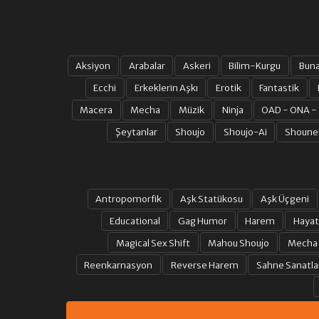
Aksiyon
Arabalar
Askeri
Bilim-Kurgu
Bun
Ecchi
Erkeklerin Aşkı
Erotik
Fantastik
Macera
Mecha
Müzik
Ninja
OAD - ONA -
Şeytanlar
Shoujo
Shoujo-Ai
Shoune
Antropomorfik
Aşk Statükosu
Aşk Üçgeni
Educational
Gag Humor
Harem
Hayat
Magical Sex Shift
Mahou Shoujo
Mecha
Reenkarnasyon
Reverse Harem
Sahne Sanatla