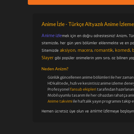
Anime İzle - Türkçe Altyazılı Anime İzleme
Anime izle
mek için en doğru adrestesiniz! Anizm, Tü
sitemizde, her gün yeni bölümler eklenmekte ve en pop
aksiyon
macera
romantik
komedi
Sitemizde
,
,
,
,
Slayer
gibi popüler animelerin yanı sıra, az bilinen yap
Neden Anizm?
Günlük güncellenen
anime bölümleri ile her zaman 
HD kalitede, hızlı ve kesintisiz
anime izle
me deney
Profesyonel
fansub ekipleri
tarafından hazırlanan 
Mobil uyumlu tasarım ile her cihazdan rahatça ani
Anime takvimi
ile haftalık yayın programını takip 
anime izle
Hemen ücretsiz üye olun ve
meye başlayı