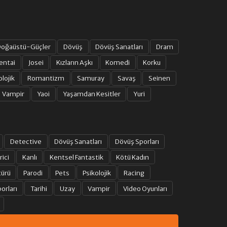
15. BÖLÜM
oğaüstü-Güçler
Dövüş
Dövüş Sanatları
Dram
16. BÖLÜM
entai
Josei
Kızların Aşkı
Komedi
Korku
olojik
Romantizm
Samuray
Savaş
Seinen
17. BÖLÜM
Vampir
Yaoi
Yaşamdan Kesitler
Yuri
18. BÖLÜM
19. BÖLÜM
Detective
Dövüş Sanatları
Dövüş Sporları
rici
Kanlı
Kentsel Fantastik
Kötü Kadın
20. BÖLÜM
türü
Parodi
Pets
Psikolojik
Racing
orları
Tarihi
Uzay
Vampir
Video Oyunları
21. BÖLÜM
22. BÖLÜM