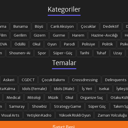
Kategoriler
ama
Bunama
Büyü
Canlı Aksiyon
Çocuklar
Dedektif
D
Film
Gerilim
Gizem
Gurme
Harem
Hazine-Avcılığı
H
 OVA
Ödüllü
Okul
Oyun
Parodi
Polisiye
Politik
Psik
n
Shounen-Ai
Spor
Süper-Güç
Tarihi
Tuhaf
Uzay
Temalar
Askeri
CGDCT
Çocuk Bakımı
Crossdressing
Delinquents
ta Kalma
Idols (Female)
Idols (Male)
İş Yeri
Isekai
İyileşti
Medical
Mitoloji
Müzik
Okul
Organize Suç
Otaku Kül
rı
Samuray
Showbiz
Strategy Game
Süper Güç
Takım Sp
Visual Arts
Yetişkin Kadro
Yüksek Riskli Oyun
Zaman Yolculuğu
Şaşırt Beni