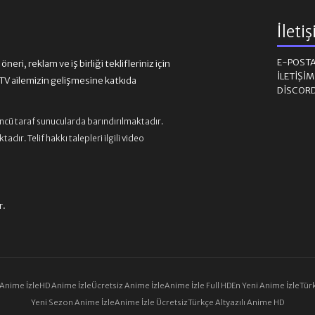
İleti
E-POST
eri, reklam ve iş birliği teklifleriniz için
İLETIŞI
 ailemizin gelişmesine katkıda
DISCOR
üncü taraf sunucularda barındırılmaktadır.
ır. Telif hakkı talepleri ilgili video
r.
 Anime İzle
HD Anime İzle
Ücretsiz Anime İzle
Anime İzle Full HD
En Yeni Anime İzle
Türk
Yeni Sezon Anime İzle
Anime İzle Ücretsiz
Türkçe Altyazılı Anime HD