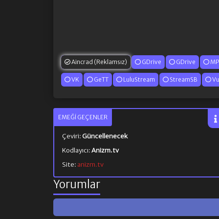
Aincrad (Reklamsız)
GDrive
GDrive
MP
VK
GeTT
LuluStream
StreamSB
Vu
EMEĞI GEÇENLER
Çeviri:
Güncellenecek
Kodlayıcı:
Anizm.tv
Site:
anizm.tv
Yorumlar