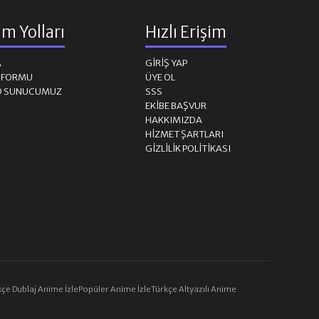
şim Yolları
Hızlı Erişim
A
GIRIŞ YAP
M FORMU
ÜYE OL
D SUNUCUMUZ
SSS
EKIBE BAŞVUR
HAKKIMIZDA
HIZMET ŞARTLARI
GIZLILIK POLITIKASI
çe Dublaj Anime İzle
Popüler Anime İzle
Türkçe Altyazılı Anime