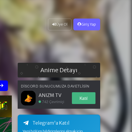
Üye Ol
Giriş Yap
Anime Detayı
DISCORD SUNUCUMUZA DAVETLISIN
ANIZM TV
Katıl
742 Çevrimiçi
Telegram'a Katıl
Yeni bölüm bildirimlerini almak için