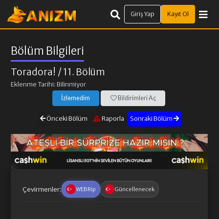
Giriş Yap
Kayıt Ol
Bölüm Bilgileri
Toradora!
/ 11. Bölüm
Eklenme Tarihi: Bilinmiyor
İzlemedim
Bildirimleri Aç
Önceki Bölüm
Raporla
Sonraki Bölüm
Çevirmenler:
WEBRip
Güncellenecek