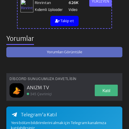
YÜKLEYEN
Rinrintan
626K
Kıdemli Uploader
Video
Takip et
Yorumlar
Yorumları Görüntüle
DISCORD SUNUCUMUZA DAVETLISIN
ANIZM TV
Katıl
345 Çevrimiçi
Telegram'a Katıl
Yeni bölüm bildirimlerini almak için Telegram kanalımıza
katılabilirsiniz