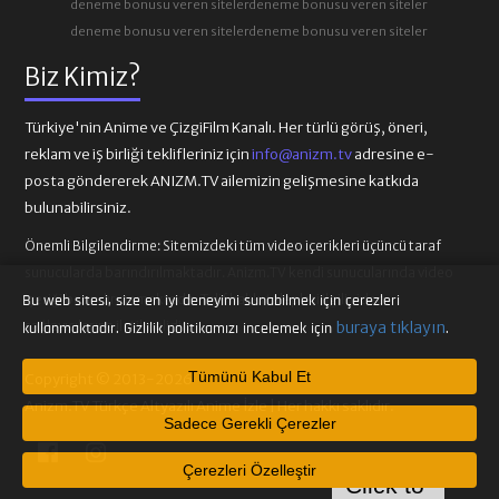
deneme bonusu veren siteler
deneme bonusu veren siteler
deneme bonusu veren siteler
deneme bonusu veren siteler
Biz Kimiz?
Türkiye'nin Anime ve ÇizgiFilm Kanalı. Her türlü görüş, öneri,
reklam ve iş birliği teklifleriniz için
info@anizm.tv
adresine e-
posta göndererek ANIZM.TV ailemizin gelişmesine katkıda
bulunabilirsiniz.
Önemli Bilgilendirme:
Sitemizdeki tüm video içerikleri üçüncü taraf
sunucularda barındırılmaktadır. Anizm.TV kendi sunucularında video
içeriği barındırmamaktadır. Telif hakkı talepleri ilgili video
Bu web sitesi, size en iyi deneyimi sunabilmek için çerezleri
sağlayıcılarına iletilmelidir.
buraya tıklayın
kullanmaktadır. Gizlilik politikamızı incelemek için
.
Tümünü Kabul Et
Copyright © 2013-2026
Anizm.TV Türkçe Altyazılı Anime İzle | Her hakkı saklıdır.
Sadece Gerekli Çerezler
Çerezleri Özelleştir