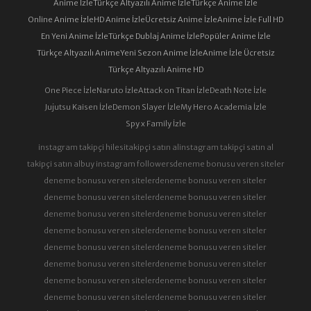
Anime İzle
Türkçe Altyazılı Anime İzle
Türkçe Anime İzle
Online Anime İzle
HD Anime İzle
Ücretsiz Anime İzle
Anime İzle Full HD
En Yeni Anime İzle
Türkçe Dublaj Anime İzle
Popüler Anime İzle
Türkçe Altyazılı Anime
Yeni Sezon Anime İzle
Anime İzle Ücretsiz
Türkçe Altyazılı Anime HD
One Piece İzle
Naruto İzle
Attack on Titan İzle
Death Note İzle
Jujutsu Kaisen İzle
Demon Slayer İzle
My Hero Academia İzle
Spy x Family İzle
instagram takipçi hilesi
takipçi satın al
instagram takipçi satın al
takipçi satın al
buy instagram followers
deneme bonusu veren siteler
deneme bonusu veren siteler
deneme bonusu veren siteler
deneme bonusu veren siteler
deneme bonusu veren siteler
deneme bonusu veren siteler
deneme bonusu veren siteler
deneme bonusu veren siteler
deneme bonusu veren siteler
deneme bonusu veren siteler
deneme bonusu veren siteler
deneme bonusu veren siteler
deneme bonusu veren siteler
deneme bonusu veren siteler
deneme bonusu veren siteler
deneme bonusu veren siteler
deneme bonusu veren siteler