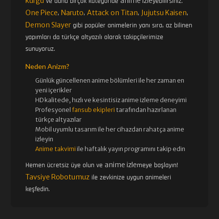
kurgu
anime izle
ve daha birçok kategoride
yebilirsiniz.
One Piece
Naruto
Attack on Titan
Jujutsu Kaisen
,
,
,
,
Demon Slayer
gibi popüler animelerin yanı sıra, az bilinen
yapımları da türkçe altyazılı olarak takipçilerimize
sunuyoruz.
Neden Anizm?
Günlük güncellenen
anime bölümleri ile her zaman en
yeni içerikler
HD kalitede, hızlı ve kesintisiz
anime izle
me deneyimi
Profesyonel
fansub ekipleri
tarafından hazırlanan
türkçe altyazılar
Mobil uyumlu tasarım ile her cihazdan rahatça anime
izleyin
Anime takvimi
ile haftalık yayın programını takip edin
anime izle
Hemen ücretsiz üye olun ve
meye başlayın!
Tavsiye Robotumuz
ile zevkinize uygun animeleri
keşfedin.