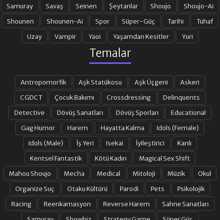
Samuray
Savaş
Seinen
Şeytanlar
Shoujo
Shoujo-Ai
Shounen
Shounen-Ai
Spor
Süper-Güç
Tarihi
Tuhaf
21. BÖLÜM
22. BÖLÜM
Uzay
Vampir
Yaoi
Yaşamdan Kesitler
Yuri
Temalar
23. BÖLÜM
24. BÖLÜM
Antropomorfik
Aşk Statükosu
Aşk Üçgeni
Askeri
25. BÖLÜM FINAL
OVA
CGDCT
Çocuk Bakımı
Crossdressing
Delinquents
Detective
Dövüş Sanatları
Dövüş Sporları
Educational
Gag Humor
Harem
Hayatta Kalma
Idols (Female)
Idols (Male)
İş Yeri
Isekai
İyileştirici
Kanlı
Kentsel Fantastik
Kötü Kadın
Magical Sex Shift
Mahou Shoujo
Mecha
Medical
Mitoloji
Müzik
Okul
Organize Suç
Otaku Kültürü
Parodi
Pets
Psikolojik
Racing
Reenkarnasyon
Reverse Harem
Sahne Sanatları
Samuray
Showbiz
Strategy Game
Süper Güç