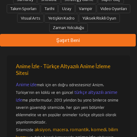
Takım Sporları
Tarihi
Uzay
Vampir
Video Oyunları
Visual Arts
Yetişkin Kadro
Yüksek Riskli Oyun
Zaman Yolculuğu
Şaşırt Beni
Anime İzle - Türkçe Altyazılı Anime İzleme
Sitesi
Anime izle
mek için en doğru adrestesiniz! Anizm,
türkçe altyazılı anime
Türkiye'nin en köklü ve en güncel
izle
me platformudur. 2013 yılından bu yana binlerce anime
severin güvendiği sitemizde, her gün yeni bölümler
eklenmekte ve en popüler animeler türkçe altyazılı olarak
yayınlanmaktadır.
aksiyon
macera
romantik
komedi
bilim
Sitemizde
,
,
,
,