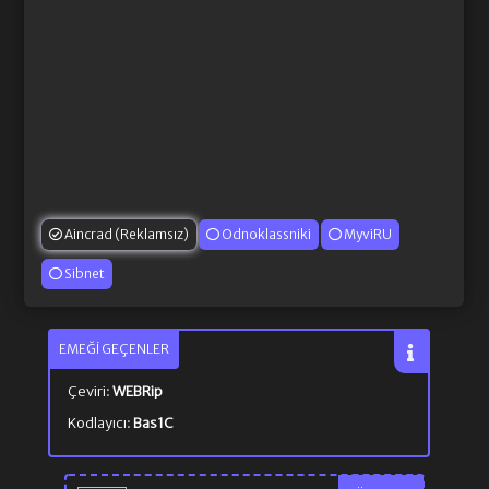
Aincrad (Reklamsız)
Odnoklassniki
MyviRU
Sibnet
EMEĞI GEÇENLER
Çeviri:
WEBRip
Kodlayıcı:
Bas1C