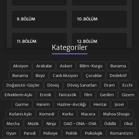
9. BÖLÜM
10. BÖLÜM
11. BÖLÜM
12. BÖLÜM
Kategoriler
13. BÖLÜM
14. BÖLÜM
Aksiyon
Arabalar
Askeri
Bilim-Kurgu
Bunama
Bunama
Büyü
Canlı Aksiyon
Çocuklar
Dedektif
Doğaüstü-Güçler
Dövüş
Dövüş Sanatları
Dram
Ecchi
15. BÖLÜM
16. BÖLÜM
Erkeklerin Aşkı
Erotik
Fantastik
Film
Gerilim
Gizem
Gurme
Harem
Hazine-Avcılığı
Hentai
Josei
17. BÖLÜM
18. BÖLÜM
Kızların Aşkı
Komedi
Korku
Macera
Mahou Shoujo
Mecha
Müzik
Ninja
OAD - ONA - OVA
Ödüllü
Okul
19. BÖLÜM
20. BÖLÜM
Oyun
Parodi
Polisiye
Politik
Psikolojik
Romantizm