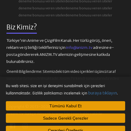
deneme bonusu veren siteler
deneme bonusu veren siteler
deneme bonusu veren siteler
deneme bonusu veren siteler
deneme bonusu veren siteler
deneme bonusu veren siteler
Biz Kimiz?
Türkiye'nin Anime ve ÇizgiFilm Kanalı. Her türlü görüş, öneri,
reklam ve iş birliği teklifleriniz için
info@anizm.tv
adresine e-
posta göndererek ANIZM.TV ailemizin gelişmesine katkıda
bulunabilirsiniz.
Önemli Bilgilendirme:
Sitemizdeki tüm video içerikleri üçüncü taraf
sunucularda barındırılmaktadır. Anizm.TV kendi sunucularında video
içeriği barındırmamaktadır. Telif hakkı talepleri ilgili video
Bu web sitesi, size en iyi deneyimi sunabilmek için çerezleri
sağlayıcılarına iletilmelidir.
buraya tıklayın
kullanmaktadır. Gizlilik politikamızı incelemek için
.
Tümünü Kabul Et
Copyright © 2013-2026
Anizm.TV Türkçe Altyazılı Anime İzle | Her hakkı saklıdır.
Sadece Gerekli Çerezler
Çerezleri Özelleştir