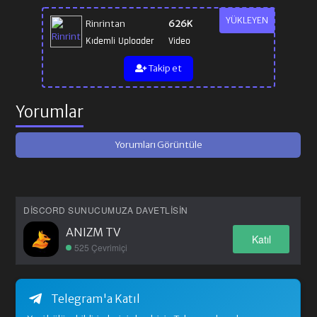
YÜKLEYEN
Rinrintan
626K
Kıdemli Uploader
Video
Takip et
Yorumlar
Yorumları Görüntüle
DISCORD SUNUCUMUZA DAVETLISIN
ANIZM TV
Katıl
525 Çevrimiçi
Telegram'a Katıl