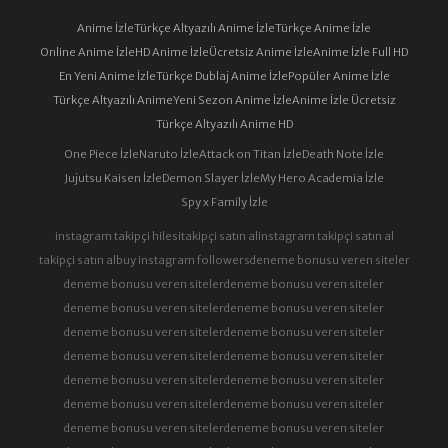
Anime İzle
Türkçe Altyazılı Anime İzle
Türkçe Anime İzle
Online Anime İzle
HD Anime İzle
Ücretsiz Anime İzle
Anime İzle Full HD
En Yeni Anime İzle
Türkçe Dublaj Anime İzle
Popüler Anime İzle
Türkçe Altyazılı Anime
Yeni Sezon Anime İzle
Anime İzle Ücretsiz
Türkçe Altyazılı Anime HD
One Piece İzle
Naruto İzle
Attack on Titan İzle
Death Note İzle
Jujutsu Kaisen İzle
Demon Slayer İzle
My Hero Academia İzle
Spy x Family İzle
instagram takipçi hilesi
takipçi satın al
instagram takipçi satın al
takipçi satın al
buy instagram followers
deneme bonusu veren siteler
deneme bonusu veren siteler
deneme bonusu veren siteler
deneme bonusu veren siteler
deneme bonusu veren siteler
deneme bonusu veren siteler
deneme bonusu veren siteler
deneme bonusu veren siteler
deneme bonusu veren siteler
deneme bonusu veren siteler
deneme bonusu veren siteler
deneme bonusu veren siteler
deneme bonusu veren siteler
deneme bonusu veren siteler
deneme bonusu veren siteler