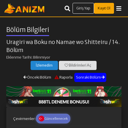
Giriş Yap
Kayıt Ol
Bölüm Bilgileri
Uragiri wa Boku no Namae wo Shitteiru
/ 14.
Bölüm
Eklenme Tarihi: Bilinmiyor
İzlemedim
Bildirimleri Aç
Önceki Bölüm
Raporla
Sonraki Bölüm
Çevirmenler:
Güncellenecek