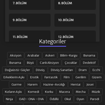
7. BÖLÜM
8. BÖLÜM
9. BÖLÜM
10. BÖLÜM
11. BÖLÜM
12. BÖLÜM
Kategoriler
13. BÖLÜM
14. BÖLÜM
Aksiyon
Arabalar
Askeri
Bilim-Kurgu
Bunama
Bunama
Büyü
Canlı Aksiyon
Çocuklar
Dedektif
Doğaüstü-Güçler
Dövüş
Dövüş Sanatları
Dram
Ecchi
15. BÖLÜM
16. BÖLÜM
Erkeklerin Aşkı
Erotik
Fantastik
Film
Gerilim
Gizem
Gurme
Harem
Hazine-Avcılığı
Hentai
Josei
17. BÖLÜM
18. BÖLÜM
Kızların Aşkı
Komedi
Korku
Macera
Mecha
Müzik
Ninja
OAD - ONA - OVA
Ödüllü
Okul
Oyun
Parodi
19. BÖLÜM
20. BÖLÜM