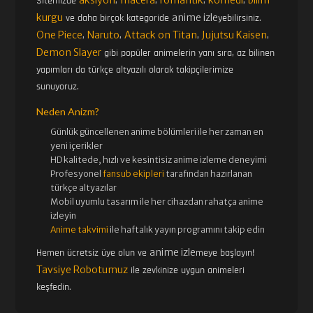
Sitemizde
,
,
,
,
kurgu
anime izle
ve daha birçok kategoride
yebilirsiniz.
One Piece
Naruto
Attack on Titan
Jujutsu Kaisen
,
,
,
,
Demon Slayer
gibi popüler animelerin yanı sıra, az bilinen
yapımları da türkçe altyazılı olarak takipçilerimize
sunuyoruz.
Neden Anizm?
Günlük güncellenen
anime bölümleri ile her zaman en
yeni içerikler
HD kalitede, hızlı ve kesintisiz
anime izle
me deneyimi
Profesyonel
fansub ekipleri
tarafından hazırlanan
türkçe altyazılar
Mobil uyumlu tasarım ile her cihazdan rahatça anime
izleyin
Anime takvimi
ile haftalık yayın programını takip edin
anime izle
Hemen ücretsiz üye olun ve
meye başlayın!
Tavsiye Robotumuz
ile zevkinize uygun animeleri
keşfedin.