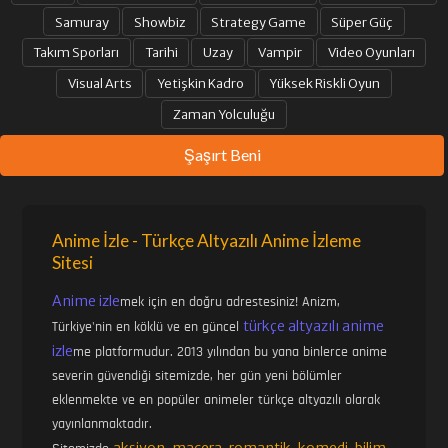
Samuray
Showbiz
Strategy Game
Süper Güç
Takım Sporları
Tarihi
Uzay
Vampir
Video Oyunları
Visual Arts
Yetişkin Kadro
Yüksek Riskli Oyun
Zaman Yolculuğu
Şaşırt Beni
Anime İzle - Türkçe Altyazılı Anime İzleme
Sitesi
Anime izle
mek için en doğru adrestesiniz! Anizm,
türkçe altyazılı anime
Türkiye'nin en köklü ve en güncel
izle
me platformudur. 2013 yılından bu yana binlerce anime
severin güvendiği sitemizde, her gün yeni bölümler
eklenmekte ve en popüler animeler türkçe altyazılı olarak
yayınlanmaktadır.
aksiyon
macera
romantik
komedi
bilim