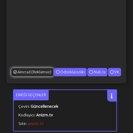
Aincrad (Reklamsız)
Odnoklassniki
Mail.ru
VK
EMEĞI GEÇENLER
Çeviri:
Güncellenecek
Kodlayıcı:
Anizm.tv
Site:
anizm.tv