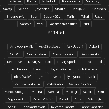
Polisiye
Politik
Psikolojik
Romantizm
Samuray
Savaş
Seinen
Şeytanlar
Shoujo
Shoujo-Ai
Shounen
Shounen-Ai
Spor
Süper-Güç
Tarihi
Tuhaf
Uzay
21. BÖLÜM
22. BÖLÜM
Vampir
Yaoi
Yaşamdan Kesitler
Yuri
Temalar
23. BÖLÜM
24. BÖLÜM FINAL
Antropomorfik
Aşk Statükosu
Aşk Üçgeni
Askeri
CGDCT
Çocuk Bakımı
Crossdressing
Delinquents
Detective
Dövüş Sanatları
Dövüş Sporları
Educational
Gag Humor
Harem
Hayatta Kalma
Idols (Female)
Idols (Male)
İş Yeri
Isekai
İyileştirici
Kanlı
Kentsel Fantastik
Kötü Kadın
Magical Sex Shift
Mahou Shoujo
Mecha
Medical
Mitoloji
Müzik
Okul
Organize Suç
Otaku Kültürü
Parodi
Pets
Psikolojik
Racing
Reenkarnasyon
Reverse Harem
Sahne Sanatları