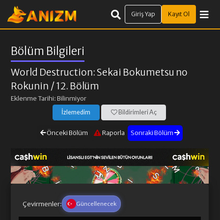
Giriş Yap
Kayıt Ol
Bölüm Bilgileri
World Destruction: Sekai Bokumetsu no
Rokunin
/ 12. Bölüm
Eklenme Tarihi: Bilinmiyor
İzlemedim
Bildirimleri Aç
Önceki Bölüm
Raporla
Sonraki Bölüm
Çevirmenler:
Güncellenecek