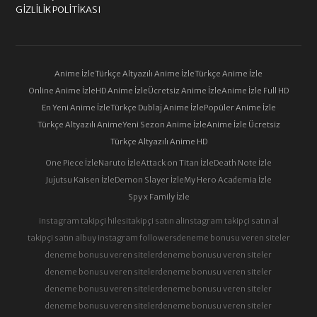
GIZLILIK POLITIKASI
Anime İzle
Türkçe Altyazılı Anime İzle
Türkçe Anime İzle
Online Anime İzle
HD Anime İzle
Ücretsiz Anime İzle
Anime İzle Full HD
En Yeni Anime İzle
Türkçe Dublaj Anime İzle
Popüler Anime İzle
Türkçe Altyazılı Anime
Yeni Sezon Anime İzle
Anime İzle Ücretsiz
Türkçe Altyazılı Anime HD
One Piece İzle
Naruto İzle
Attack on Titan İzle
Death Note İzle
Jujutsu Kaisen İzle
Demon Slayer İzle
My Hero Academia İzle
Spy x Family İzle
instagram takipçi hilesi
takipçi satın al
instagram takipçi satın al
takipçi satın al
buy instagram followers
deneme bonusu veren siteler
deneme bonusu veren siteler
deneme bonusu veren siteler
deneme bonusu veren siteler
deneme bonusu veren siteler
deneme bonusu veren siteler
deneme bonusu veren siteler
deneme bonusu veren siteler
deneme bonusu veren siteler