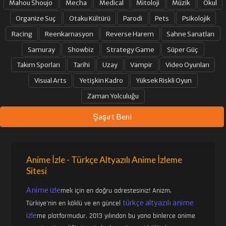
Mahou Shoujo
Mecha
Medical
Mitoloji
Müzik
Okul
Organize Suç
Otaku Kültürü
Parodi
Pets
Psikolojik
Racing
Reenkarnasyon
Reverse Harem
Sahne Sanatları
Samuray
Showbiz
Strategy Game
Süper Güç
Takım Sporları
Tarihi
Uzay
Vampir
Video Oyunları
Visual Arts
Yetişkin Kadro
Yüksek Riskli Oyun
Zaman Yolculuğu
Şaşırt Beni
Anime İzle - Türkçe Altyazılı Anime İzleme
Sitesi
Anime izle
mek için en doğru adrestesiniz! Anizm,
türkçe altyazılı anime
Türkiye'nin en köklü ve en güncel
izle
me platformudur. 2013 yılından bu yana binlerce anime