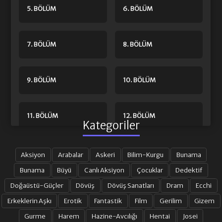
5. BÖLÜM
6. BÖLÜM
7. BÖLÜM
8. BÖLÜM
9. BÖLÜM
10. BÖLÜM
11. BÖLÜM
12. BÖLÜM
Kategoriler
13. BÖLÜM FINAL
Aksiyon
Arabalar
Askeri
Bilim-Kurgu
Bunama
Bunama
Büyü
Canlı Aksiyon
Çocuklar
Dedektif
Doğaüstü-Güçler
Dövüş
Dövüş Sanatları
Dram
Ecchi
Erkeklerin Aşkı
Erotik
Fantastik
Film
Gerilim
Gizem
Gurme
Harem
Hazine-Avcılığı
Hentai
Josei