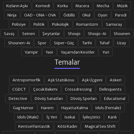
Kızların Aşkı
Komedi
Korku
Macera
Mecha
Müzik
Ninja
OAD - ONA - OVA
Ödüllü
Okul
Oyun
Parodi
Polisiye
Politik
Psikolojik
Romantizm
Samuray
Savaş
Seinen
Şeytanlar
Shoujo
Shoujo-Ai
Shounen
Shounen-Ai
Spor
Süper-Güç
Tarihi
Tuhaf
Uzay
Vampir
Yaoi
Yaşamdan Kesitler
Yuri
Temalar
Antropomorfik
Aşk Statükosu
Aşk Üçgeni
Askeri
CGDCT
Çocuk Bakımı
Crossdressing
Delinquents
Detective
Dövüş Sanatları
Dövüş Sporları
Educational
Gag Humor
Harem
Hayatta Kalma
Idols (Female)
Idols (Male)
İş Yeri
Isekai
İyileştirici
Kanlı
Kentsel Fantastik
Kötü Kadın
Magical Sex Shift