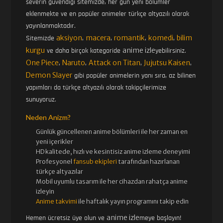
severin güvendiği sitemizde, her gün yeni bölümler
eklenmekte ve en popüler animeler türkçe altyazılı olarak
yayınlanmaktadır.
aksiyon
macera
romantik
komedi
bilim
Sitemizde
,
,
,
,
kurgu
anime izle
ve daha birçok kategoride
yebilirsiniz.
One Piece
Naruto
Attack on Titan
Jujutsu Kaisen
,
,
,
,
Demon Slayer
gibi popüler animelerin yanı sıra, az bilinen
yapımları da türkçe altyazılı olarak takipçilerimize
sunuyoruz.
Neden Anizm?
Günlük güncellenen
anime bölümleri ile her zaman en
yeni içerikler
HD kalitede, hızlı ve kesintisiz
anime izle
me deneyimi
Profesyonel
fansub ekipleri
tarafından hazırlanan
türkçe altyazılar
Mobil uyumlu tasarım ile her cihazdan rahatça anime
izleyin
Anime takvimi
ile haftalık yayın programını takip edin
anime izle
Hemen ücretsiz üye olun ve
meye başlayın!