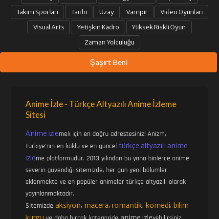
Takım Sporları
Tarihi
Uzay
Vampir
Video Oyunları
Visual Arts
Yetişkin Kadro
Yüksek Riskli Oyun
Zaman Yolculuğu
Şaşırt Beni
Anime İzle - Türkçe Altyazılı Anime İzleme
Sitesi
Anime izle
mek için en doğru adrestesiniz! Anizm,
türkçe altyazılı anime
Türkiye'nin en köklü ve en güncel
izle
me platformudur. 2013 yılından bu yana binlerce anime
severin güvendiği sitemizde, her gün yeni bölümler
eklenmekte ve en popüler animeler türkçe altyazılı olarak
yayınlanmaktadır.
aksiyon
macera
romantik
komedi
bilim
Sitemizde
,
,
,
,
kurgu
anime izle
ve daha birçok kategoride
yebilirsiniz.