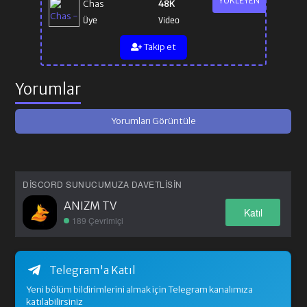
YÜKLEYEN
Chas
48K
Üye
Video
Takip et
Yorumlar
Yorumları Görüntüle
DISCORD SUNUCUMUZA DAVETLISIN
ANIZM TV
Katıl
189 Çevrimiçi
Telegram'a Katıl
Yeni bölüm bildirimlerini almak için Telegram kanalımıza
katılabilirsiniz