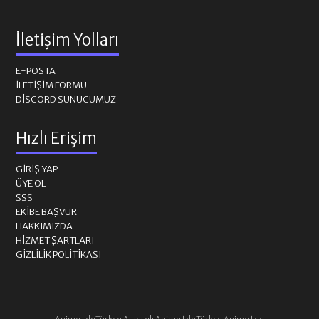
İletişim Yolları
E-POSTA
İLETIŞIM FORMU
DISCORD SUNUCUMUZ
Hızlı Erişim
GIRIŞ YAP
ÜYE OL
SSS
EKIBE BAŞVUR
HAKKIMIZDA
HIZMET ŞARTLARI
GIZLILIK POLITIKASI
Anime İzle
Türkçe Altyazılı Anime İzle
Türkçe Anime İzle