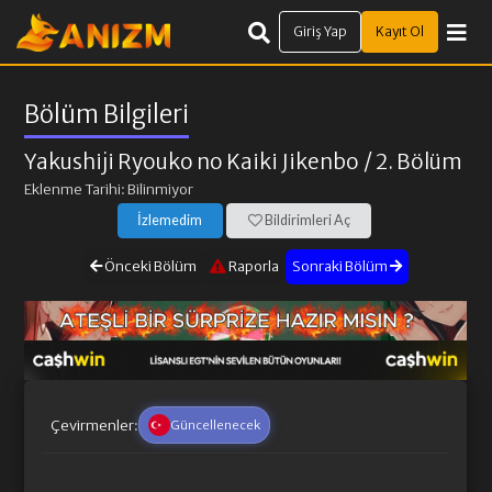
Giriş Yap
Kayıt Ol
Bölüm Bilgileri
Yakushiji Ryouko no Kaiki Jikenbo
/ 2. Bölüm
Eklenme Tarihi: Bilinmiyor
İzlemedim
Bildirimleri Aç
Önceki Bölüm
Raporla
Sonraki Bölüm
Çevirmenler:
Güncellenecek