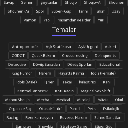
Savaş
Seinen
Şeytanlar
Shoujo
Shoujo-Ai
Shounen
Shounen-Ai
Spor
Süper-Güç
Tarihi
Tuhaf
Uzay
Vampir
Yaoi
Yaşamdan Kesitler
Yuri
Temalar
Antropomorfik
Aşk Statükosu
Aşk Üçgeni
Askeri
CGDCT
Çocuk Bakımı
Crossdressing
Delinquents
Detective
Dövüş Sanatları
Dövüş Sporları
Educational
Gag Humor
Harem
Hayatta Kalma
Idols (Female)
Idols (Male)
İş Yeri
Isekai
İyileştirici
Kanlı
Kentsel Fantastik
Kötü Kadın
Magical Sex Shift
Mahou Shoujo
Mecha
Medical
Mitoloji
Müzik
Okul
Organize Suç
Otaku Kültürü
Parodi
Pets
Psikolojik
Racing
Reenkarnasyon
Reverse Harem
Sahne Sanatları
Samuray
Showbiz
Strategy Game
Süper Güç