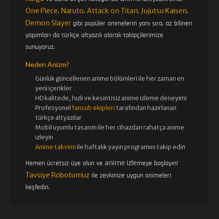
One Piece
Naruto
Attack on Titan
Jujutsu Kaisen
,
,
,
,
Demon Slayer
gibi popüler animelerin yanı sıra, az bilinen
yapımları da türkçe altyazılı olarak takipçilerimize
sunuyoruz.
Neden Anizm?
Günlük güncellenen
anime bölümleri ile her zaman en
yeni içerikler
HD kalitede, hızlı ve kesintisiz
anime izle
me deneyimi
Profesyonel
fansub ekipleri
tarafından hazırlanan
türkçe altyazılar
Mobil uyumlu tasarım ile her cihazdan rahatça anime
izleyin
Anime takvimi
ile haftalık yayın programını takip edin
anime izle
Hemen ücretsiz üye olun ve
meye başlayın!
Tavsiye Robotumuz
ile zevkinize uygun animeleri
keşfedin.