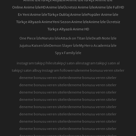
Online Anime İzle
HD Anime İzle
Ücretsiz Anime İzle
Anime İzle Full HD
En Yeni Anime İzle
Türkçe Dublaj Anime İzle
Popüler Anime İzle
Türkçe Altyazılı Anime
Yeni Sezon Anime İzle
Anime İzle Ücretsiz
Türkçe Altyazılı Anime HD
One Piece İzle
Naruto İzle
Attack on Titan İzle
Death Note İzle
Jujutsu Kaisen İzle
Demon Slayer İzle
My Hero Academia İzle
Spy x Family İzle
instagram takipçi hilesi
takipçi satın al
instagram takipçi satın al
takipçi satın al
buy instagram followers
deneme bonusu veren siteler
deneme bonusu veren siteler
deneme bonusu veren siteler
deneme bonusu veren siteler
deneme bonusu veren siteler
deneme bonusu veren siteler
deneme bonusu veren siteler
deneme bonusu veren siteler
deneme bonusu veren siteler
deneme bonusu veren siteler
deneme bonusu veren siteler
deneme bonusu veren siteler
deneme bonusu veren siteler
deneme bonusu veren siteler
deneme bonusu veren siteler
deneme bonusu veren siteler
deneme bonusu veren siteler
deneme bonusu veren siteler
deneme bonusu veren siteler