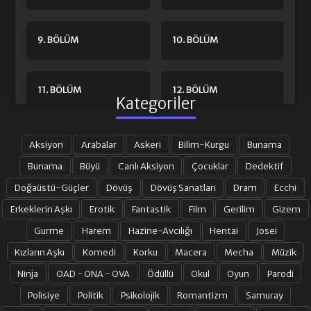
9. BÖLÜM
10. BÖLÜM
11. BÖLÜM
12. BÖLÜM
Kategoriler
13. BÖLÜM FINAL
Aksiyon
Arabalar
Askeri
Bilim-Kurgu
Bunama
Bunama
Büyü
Canlı Aksiyon
Çocuklar
Dedektif
Doğaüstü-Güçler
Dövüş
Dövüş Sanatları
Dram
Ecchi
Erkeklerin Aşkı
Erotik
Fantastik
Film
Gerilim
Gizem
Gurme
Harem
Hazine-Avcılığı
Hentai
Josei
Kızların Aşkı
Komedi
Korku
Macera
Mecha
Müzik
Ninja
OAD - ONA - OVA
Ödüllü
Okul
Oyun
Parodi
Polisiye
Politik
Psikolojik
Romantizm
Samuray