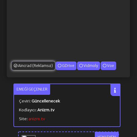
Aincrad (Reklamsız)
GDrive
Vidmoly
Voe
EMEĞI GEÇENLER
Çeviri:
Güncellenecek
Kodlayıcı:
Anizm.tv
Site:
anizm.tv