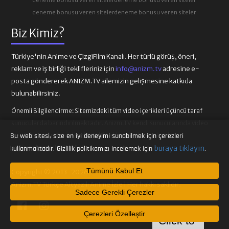
deneme bonusu veren siteler
deneme bonusu veren siteler
Biz Kimiz?
Türkiye'nin Anime ve ÇizgiFilm Kanalı. Her türlü görüş, öneri,
reklam ve iş birliği teklifleriniz için
info@anizm.tv
adresine e-
posta göndererek ANIZM.TV ailemizin gelişmesine katkıda
bulunabilirsiniz.
Önemli Bilgilendirme:
Sitemizdeki tüm video içerikleri üçüncü taraf
sunucularda barındırılmaktadır. Anizm.TV kendi sunucularında video
içeriği barındırmamaktadır. Telif hakkı talepleri ilgili video
Bu web sitesi, size en iyi deneyimi sunabilmek için çerezleri
sağlayıcılarına iletilmelidir.
buraya tıklayın
kullanmaktadır. Gizlilik politikamızı incelemek için
.
Tümünü Kabul Et
Copyright © 2013-2026
Anizm.TV Türkçe Altyazılı Anime İzle | Her hakkı saklıdır.
Sadece Gerekli Çerezler
Çerezleri Özelleştir