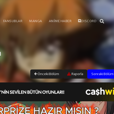
FANSUBLAR
MANGA
ANİME HABER
DISCORD
m
Önceki Bölüm
Raporla
Sonraki Bölüm