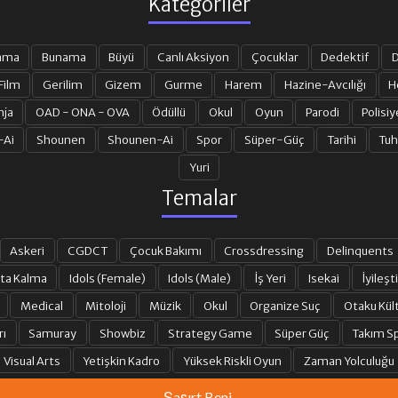
Kategoriler
ama
Bunama
Büyü
Canlı Aksiyon
Çocuklar
Dedektif
D
Film
Gerilim
Gizem
Gurme
Harem
Hazine-Avcılığı
H
nja
OAD - ONA - OVA
Ödüllü
Okul
Oyun
Parodi
Polisiy
-Ai
Shounen
Shounen-Ai
Spor
Süper-Güç
Tarihi
Tuh
Yuri
Temalar
Askeri
CGDCT
Çocuk Bakımı
Crossdressing
Delinquents
ta Kalma
Idols (Female)
Idols (Male)
İş Yeri
Isekai
İyileşti
Medical
Mitoloji
Müzik
Okul
Organize Suç
Otaku Kül
rı
Samuray
Showbiz
Strategy Game
Süper Güç
Takım Sp
Visual Arts
Yetişkin Kadro
Yüksek Riskli Oyun
Zaman Yolculuğu
Şaşırt Beni