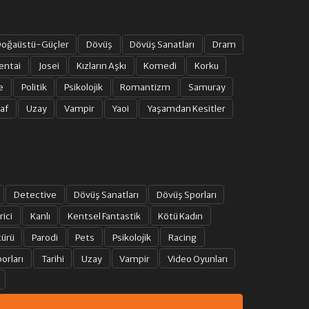
15. BÖLÜM
oğaüstü-Güçler
Dövüş
Dövüş Sanatları
Dram
entai
Josei
Kızların Aşkı
Komedi
Korku
16. BÖLÜM
e
Politik
Psikolojik
Romantizm
Samuray
af
Uzay
Vampir
Yaoi
Yaşamdan Kesitler
17. BÖLÜM
18. BÖLÜM
19. BÖLÜM
Detective
Dövüş Sanatları
Dövüş Sporları
rici
Kanlı
Kentsel Fantastik
Kötü Kadın
20. BÖLÜM
türü
Parodi
Pets
Psikolojik
Racing
orları
Tarihi
Uzay
Vampir
Video Oyunları
21. BÖLÜM
22. BÖLÜM