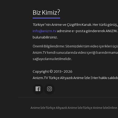
Biz Kimiz?
Türkiye'nin Anime ve ÇizgiFilm Kanalı. Her türlü görüş, ön
info@anizm.tv
adresine e-posta göndererek ANIZM.TV
bulunabilirsiniz.
Önemli Bilgilendirme:
Sitemizdeki tüm video içerikleri üç
Anizm.TV kendi sunucularında video içeriği barındırmamaktad
sağlayıcılarına iletilmelidir.
Copyright © 2013-2026
Anizm.TV Türkçe Altyazılı Anime İzle | Her hakkı saklıdı
Anime İzle
Türkçe Altyazılı Anime İzle
Türkçe Anime İzle
Online