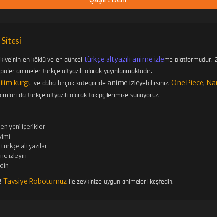
 Sitesi
türkçe altyazılı anime izle
rkiye'nin en köklü ve en güncel
me platformudur. 2
üler animeler türkçe altyazılı olarak yayınlanmaktadır.
bilim kurgu
anime izle
One Piece
Na
ve daha birçok kategoride
yebilirsiniz.
,
ımları da türkçe altyazılı olarak takipçilerimize sunuyoruz.
en yeni içerikler
imi
türkçe altyazılar
me izleyin
edin
Tavsiye Robotumuz
n!
ile zevkinize uygun animeleri keşfedin.