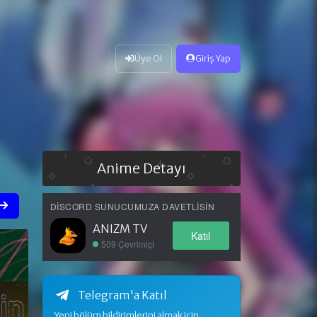
Üye Ol
Giriş Yap
Anime Detayı
DISCORD SUNUCUMUZA DAVETLISIN
ANIZM TV
Katıl
509 Çevrimiçi
Telegram'a Katıl
Yeni bölüm bildirimlerini almak için