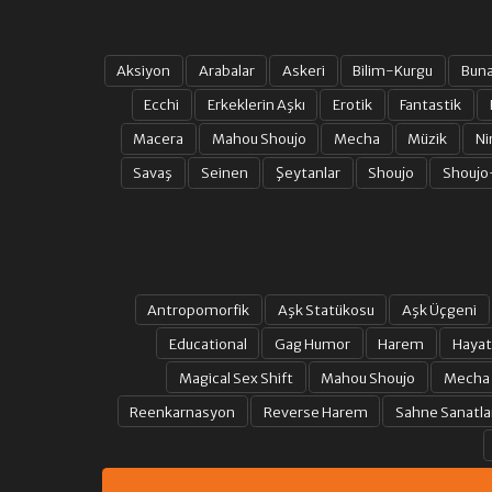
Aksiyon
Arabalar
Askeri
Bilim-Kurgu
Bun
Ecchi
Erkeklerin Aşkı
Erotik
Fantastik
Macera
Mahou Shoujo
Mecha
Müzik
Ni
Savaş
Seinen
Şeytanlar
Shoujo
Shoujo
Antropomorfik
Aşk Statükosu
Aşk Üçgeni
Educational
Gag Humor
Harem
Hayat
Magical Sex Shift
Mahou Shoujo
Mecha
Reenkarnasyon
Reverse Harem
Sahne Sanatla