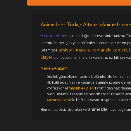
Anime İzle - Türkçe Altyazılı Anime İzleme
Anime izle
mek için en doğru adrestesiniz! Anizm, Tü
sitemizde, her gün yeni bölümler eklenmekte ve en pop
aksiyon
macera
romantik
komedi
Sitemizde
,
,
,
,
Slayer
gibi popüler animelerin yanı sıra, az bilinen yap
Neden Anizm?
Günlük güncellenen
anime bölümleri ile her zaman 
HD kalitede, hızlı ve kesintisiz
anime izle
me deney
Profesyonel
fansub ekipleri
tarafından hazırlanan 
Mobil uyumlu tasarım ile her cihazdan rahatça ani
Anime takvimi
ile haftalık yayın programını takip 
anime izle
Hemen ücretsiz üye olun ve
meye başlayı