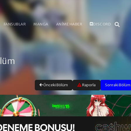
FANSUBLAR
MANGA
ANİME HABER
DISCORD
ölüm
Önceki Bölüm
Raporla
Sonraki Bölüm