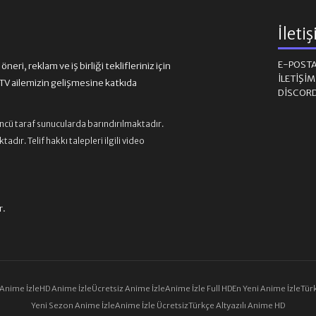
İleti
E-POST
eri, reklam ve iş birliği teklifleriniz için
İLETIŞI
 ailemizin gelişmesine katkıda
DISCOR
üncü taraf sunucularda barındırılmaktadır.
ır. Telif hakkı talepleri ilgili video
r.
 Anime İzle
HD Anime İzle
Ücretsiz Anime İzle
Anime İzle Full HD
En Yeni Anime İzle
Türk
Yeni Sezon Anime İzle
Anime İzle Ücretsiz
Türkçe Altyazılı Anime HD