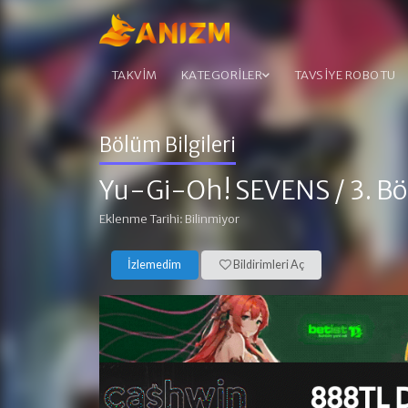
TAKVİM
KATEGORİLER
TAVSİYE ROBOTU
Bölüm Bilgileri
Yu-Gi-Oh! SEVENS
/ 3. B
Eklenme Tarihi: Bilinmiyor
İzlemedim
Bildirimleri Aç