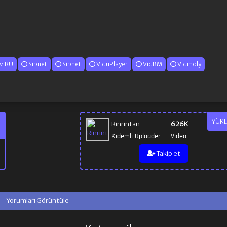
viRU
Sibnet
Sibnet
ViduPlayer
VidBM
Vidmoly
YÜKL
Rinrintan
626K
Kıdemli Uploader
Video
Takip et
Yorumları Görüntüle