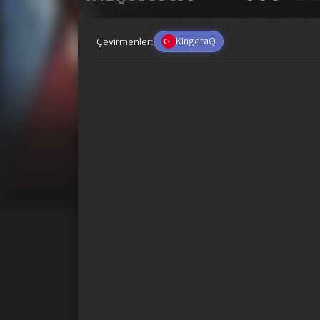
Çevirmenler:
KingdraQ