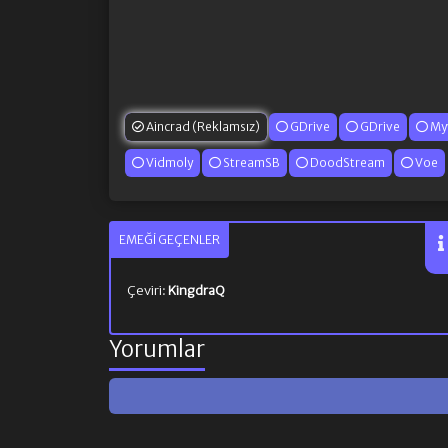
Aincrad (Reklamsız)
GDrive
GDrive
My
Vidmoly
StreamSB
DoodStream
Voe
EMEĞI GEÇENLER
Çeviri:
KingdraQ
Yorumlar