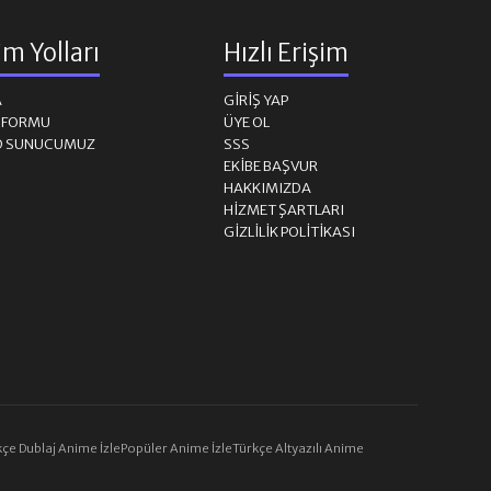
şim Yolları
Hızlı Erişim
31. BÖLÜM
A
GIRIŞ YAP
32. BÖLÜM
M FORMU
ÜYE OL
D SUNUCUMUZ
SSS
EKIBE BAŞVUR
33. BÖLÜM
HAKKIMIZDA
HIZMET ŞARTLARI
GIZLILIK POLITIKASI
34. BÖLÜM
35. BÖLÜM
36. BÖLÜM
37. BÖLÜM
çe Dublaj Anime İzle
Popüler Anime İzle
Türkçe Altyazılı Anime
38. BÖLÜM