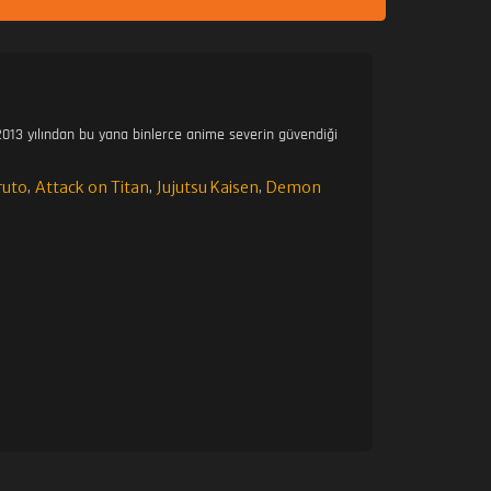
23. BÖLÜM
24. BÖLÜM
013 yılından bu yana binlerce anime severin güvendiği
25. BÖLÜM
ruto
Attack on Titan
Jujutsu Kaisen
Demon
,
,
,
26. BÖLÜM
27. BÖLÜM
28. BÖLÜM
29. BÖLÜM
30. BÖLÜM