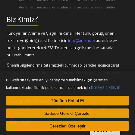
deneme bonusu veren siteler
deneme bonusu veren siteler
Biz Kimiz?
Türkiye'nin Anime ve ÇizgiFilm Kanalı. Her türlü görüş, öneri,
reklam ve iş birliği teklifleriniz için
info@anizm.tv
adresine e-
posta göndererek ANIZM.TV ailemizin gelişmesine katkıda
bulunabilirsiniz.
Önemli Bilgilendirme:
Sitemizdeki tüm video içerikleri üçüncü taraf
sunucularda barındırılmaktadır. Anizm.TV kendi sunucularında video
içeriği barındırmamaktadır. Telif hakkı talepleri ilgili video
Bu web sitesi, size en iyi deneyimi sunabilmek için çerezleri
sağlayıcılarına iletilmelidir.
buraya tıklayın
kullanmaktadır. Gizlilik politikamızı incelemek için
.
Tümünü Kabul Et
Copyright © 2013-2026
Anizm.TV Türkçe Altyazılı Anime İzle | Her hakkı saklıdır.
Sadece Gerekli Çerezler
Çerezleri Özelleştir