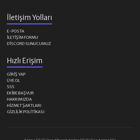
İletişim Yolları
E-POSTA
İLETIŞIM FORMU
DISCORD SUNUCUMUZ
Hızlı Erişim
GIRIŞ YAP
ÜYE OL
SSS
EKIBE BAŞVUR
HAKKIMIZDA
HIZMET ŞARTLARI
GIZLILIK POLITIKASI
Anime İzle
Türkçe Altyazılı Anime İzle
Türkçe Anime İzle