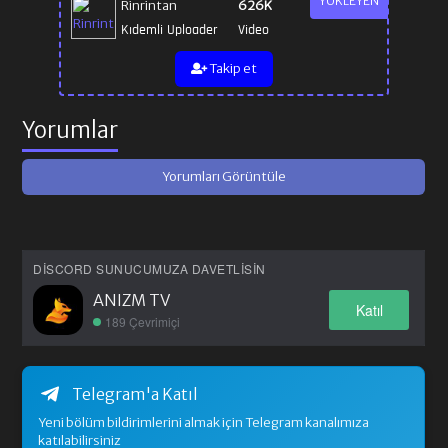
YÜKLEYEN
Rinrintan
626K
Kıdemli Uploader
Video
Takip et
Yorumlar
Yorumları Görüntüle
DISCORD SUNUCUMUZA DAVETLISIN
ANIZM TV
Katıl
189 Çevrimiçi
Telegram'a Katıl
Yeni bölüm bildirimlerini almak için Telegram kanalımıza
katılabilirsiniz