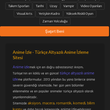
Takım Sporları
Tarihi
Uzay
Vampir
Video Oyunları
Visual Arts
Yetişkin Kadro
Yüksek Riskli Oyun
Zaman Yolculuğu
Şaşırt Beni
Anime İzle - Türkçe Altyazılı Anime İzleme
Sitesi
Anime izle
mek için en doğru adrestesiniz! Anizm,
türkçe altyazılı anime
Türkiye'nin en köklü ve en güncel
izle
me platformudur. 2013 yılından bu yana binlerce anime
severin güvendiği sitemizde, her gün yeni bölümler
eklenmekte ve en popüler animeler türkçe altyazılı olarak
yayınlanmaktadır.
aksiyon
macera
romantik
komedi
bilim
Sitemizde
,
,
,
,
kurgu
anime izle
ve daha birçok kategoride
yebilirsiniz.