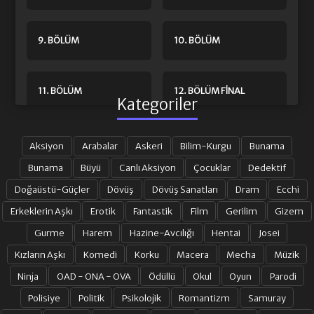
9. BÖLÜM
10. BÖLÜM
11. BÖLÜM
12. BÖLÜM FINAL
Kategoriler
Aksiyon
Arabalar
Askeri
Bilim-Kurgu
Bunama
Bunama
Büyü
Canlı Aksiyon
Çocuklar
Dedektif
Doğaüstü-Güçler
Dövüş
Dövüş Sanatları
Dram
Ecchi
Erkeklerin Aşkı
Erotik
Fantastik
Film
Gerilim
Gizem
Gurme
Harem
Hazine-Avcılığı
Hentai
Josei
Kızların Aşkı
Komedi
Korku
Macera
Mecha
Müzik
Ninja
OAD - ONA - OVA
Ödüllü
Okul
Oyun
Parodi
Polisiye
Politik
Psikolojik
Romantizm
Samuray