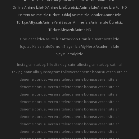
Online Anime İzle
HD Anime İzle
Ücretsiz Anime İzle
Anime İzle Full HD
En Yeni Anime İzle
Türkçe Dublaj Anime İzle
Popüler Anime İzle
Türkçe Altyazılı Anime
Yeni Sezon Anime İzle
Anime İzle Ücretsiz
Türkçe Altyazılı Anime HD
One Piece İzle
Naruto İzle
Attack on Titan İzle
Death Note İzle
Jujutsu Kaisen İzle
Demon Slayer İzle
My Hero Academia İzle
Spy x Family İzle
instagram takipçi hilesi
takipçi satın al
instagram takipçi satın al
takipçi satın al
buy instagram followers
deneme bonusu veren siteler
deneme bonusu veren siteler
deneme bonusu veren siteler
deneme bonusu veren siteler
deneme bonusu veren siteler
deneme bonusu veren siteler
deneme bonusu veren siteler
deneme bonusu veren siteler
deneme bonusu veren siteler
deneme bonusu veren siteler
deneme bonusu veren siteler
deneme bonusu veren siteler
deneme bonusu veren siteler
deneme bonusu veren siteler
deneme bonusu veren siteler
deneme bonusu veren siteler
deneme bonusu veren siteler
deneme bonusu veren siteler
deneme bonusu veren siteler