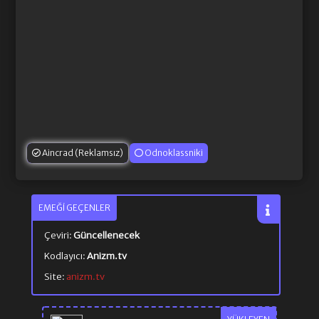
Aincrad (Reklamsız)
Odnoklassniki
EMEĞI GEÇENLER
Çeviri:
Güncellenecek
Kodlayıcı:
Anizm.tv
Site:
anizm.tv