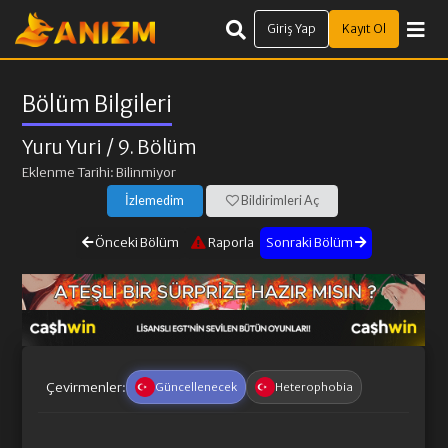
Giriş Yap
Kayıt Ol
Bölüm Bilgileri
Yuru Yuri
/ 9. Bölüm
Eklenme Tarihi: Bilinmiyor
İzlemedim
Bildirimleri Aç
Önceki Bölüm
Raporla
Sonraki Bölüm
Çevirmenler:
Güncellenecek
Heterophobia