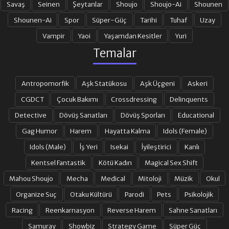
Savaş
Seinen
Şeytanlar
Shoujo
Shoujo-Ai
Shounen
Shounen-Ai
Spor
Süper-Güç
Tarihi
Tuhaf
Uzay
Vampir
Yaoi
Yaşamdan Kesitler
Yuri
Temalar
Antropomorfik
Aşk Statükosu
Aşk Üçgeni
Askeri
CGDCT
Çocuk Bakımı
Crossdressing
Delinquents
Detective
Dövüş Sanatları
Dövüş Sporları
Educational
Gag Humor
Harem
Hayatta Kalma
Idols (Female)
Idols (Male)
İş Yeri
Isekai
İyileştirici
Kanlı
Kentsel Fantastik
Kötü Kadın
Magical Sex Shift
Mahou Shoujo
Mecha
Medical
Mitoloji
Müzik
Okul
Organize Suç
Otaku Kültürü
Parodi
Pets
Psikolojik
Racing
Reenkarnasyon
Reverse Harem
Sahne Sanatları
Samuray
Showbiz
Strategy Game
Süper Güç