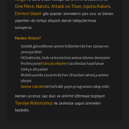
One Piece
Naruto
Attack on Titan
Jujutsu Kaisen
,
,
,
,
Demon Slayer
gibi popüler animelerin yanı sıra, az bilinen
yapımları da türkçe altyazılı olarak takipçilerimize
sunuyoruz.
Neden Anizm?
Günlük güncellenen
anime bölümleri ile her zaman en
yeni içerikler
HD kalitede, hızlı ve kesintisiz
anime izle
me deneyimi
Profesyonel
fansub ekipleri
tarafından hazırlanan
türkçe altyazılar
Mobil uyumlu tasarım ile her cihazdan rahatça anime
izleyin
Anime takvimi
ile haftalık yayın programını takip edin
anime izle
Hemen ücretsiz üye olun ve
meye başlayın!
Tavsiye Robotumuz
ile zevkinize uygun animeleri
keşfedin.