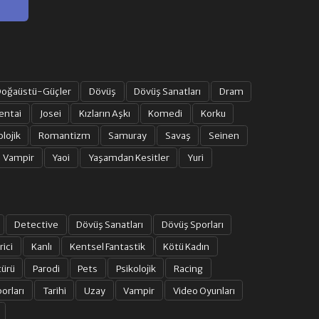
oğaüstü-Güçler
Dövüş
Dövüş Sanatları
Dram
entai
Josei
Kızların Aşkı
Komedi
Korku
olojik
Romantizm
Samuray
Savaş
Seinen
Vampir
Yaoi
Yaşamdan Kesitler
Yuri
Detective
Dövüş Sanatları
Dövüş Sporları
rici
Kanlı
Kentsel Fantastik
Kötü Kadın
türü
Parodi
Pets
Psikolojik
Racing
orları
Tarihi
Uzay
Vampir
Video Oyunları