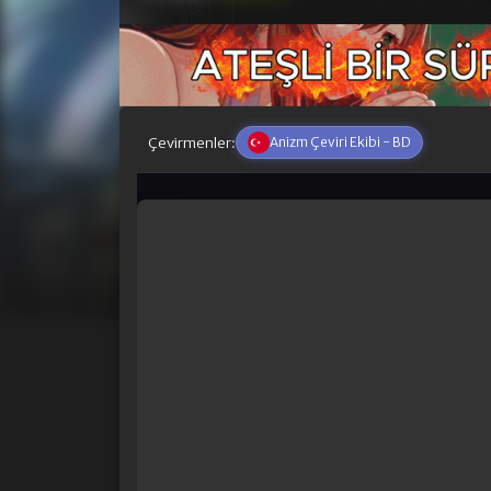
Çevirmenler:
Anizm Çeviri Ekibi - BD