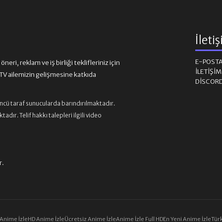
İleti
E-POST
eri, reklam ve iş birliği teklifleriniz için
İLETIŞI
 ailemizin gelişmesine katkıda
DISCOR
üncü taraf sunucularda barındırılmaktadır.
ır. Telif hakkı talepleri ilgili video
r.
 Anime İzle
HD Anime İzle
Ücretsiz Anime İzle
Anime İzle Full HD
En Yeni Anime İzle
Türk