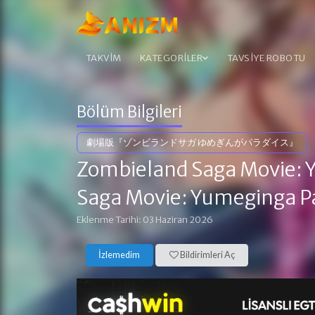
TAKVİM
KATEGORİLER
TAVSİYE ROBOTU
Bölüm Bilgileri
劇場版『ゾンビランドサガ ゆめぎんがパラダイス』
Zombieland Saga Movie: 
Saga Movie: Yumeginga P
Eklenme Tarihi: 03 Haziran 2026
İzlemedim
Bildirimleri Aç