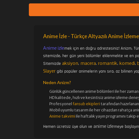
Anime İzle - Türkçe Altyazılı Anime İzleme
Anime izle
mek için en doğru adrestesiniz! Anizm, Tü
sitemizde, her gün yeni bölümler eklenmekte ve en pop
aksiyon
macera
romantik
komedi
Sitemizde
,
,
,
,
Slayer
gibi popüler animelerin yanı sıra, az bilinen yap
Neden Anizm?
Günlük güncellenen
anime bölümleri ile her zaman 
HD kalitede, hızlı ve kesintisiz
anime izle
me deney
Profesyonel
fansub ekipleri
tarafından hazırlanan 
Mobil uyumlu tasarım ile her cihazdan rahatça ani
Anime takvimi
ile haftalık yayın programını takip 
anime izle
Hemen ücretsiz üye olun ve
meye başlayı