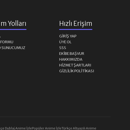
şim Yolları
Hızlı Erişim
A
GIRIŞ YAP
M FORMU
ÜYE OL
D SUNUCUMUZ
SSS
EKIBE BAŞVUR
HAKKIMIZDA
HIZMET ŞARTLARI
GIZLILIK POLITIKASI
çe Dublaj Anime İzle
Popüler Anime İzle
Türkçe Altyazılı Anime