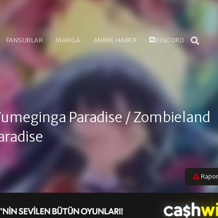
FANSUBLAR
MANGA
ANİME HABER
DISCORD
Yumeginga Paradise
/ Zombieland
aradise
Rapor