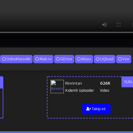
Odnoklassniki
Mail.ru
GDrive
Abyss
UQload
Voe
YÜKL
Rinrintan
626K
Kıdemli Uploader
Video
Takip et