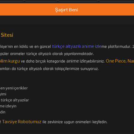
Şaşırt Beni
 Sitesi
türkçe altyazılı anime izle
rkiye'nin en köklü ve en güncel
me platformudur. 2
üler animeler türkçe altyazılı olarak yayınlanmaktadır.
bilim kurgu
anime izle
One Piece
Na
ve daha birçok kategoride
yebilirsiniz.
,
ımları da türkçe altyazılı olarak takipçilerimize sunuyoruz.
en yeni içerikler
imi
türkçe altyazılar
me izleyin
edin
Tavsiye Robotumuz
n!
ile zevkinize uygun animeleri keşfedin.