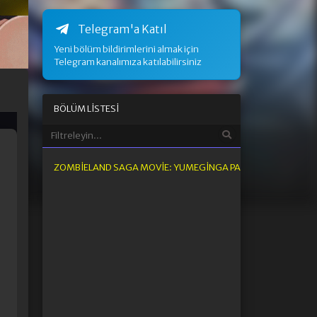
Telegram'a Katıl
Yeni bölüm bildirimlerini almak için
Telegram kanalımıza katılabilirsiniz
BÖLÜM LISTESI
ZOMBIELAND SAGA MOVIE: YUMEGINGA PARADISE