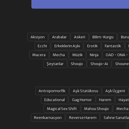
Aksiyon
Arabalar
Askeri
Bilim-Kurgu
Bun
Ecchi
Erkeklerin Aşkı
Erotik
Fantastik
Macera
Mecha
Müzik
Ninja
OAD - ONA -
Şeytanlar
Shoujo
Shoujo-Ai
Shoune
Antropomorfik
Aşk Statükosu
Aşk Üçgeni
Educational
Gag Humor
Harem
Hayat
Magical Sex Shift
Mahou Shoujo
Mecha
Reenkarnasyon
Reverse Harem
Sahne Sanatla