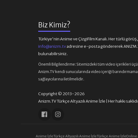
Biz Kimiz?
Türkiye'nin Anime ve ÇizgiFilm Kanalı. Her türlü görüş, ön
info@anizm.tv
adresine e-posta göndererek ANIZM.TV
bulunabilirsiniz.
Önemli Bilgilendirme:
Sitemizdeki tüm video içerikleri üç
Anizm.TV kendi sunucularında video içeriği barındırmamaktad
sağlayıcılarına iletilmelidir.
Copyright © 2013-2026
Anizm.TV Türkçe Altyazılı Anime İzle | Her hakkı saklıdı
Anime İzle
Türkçe Altyazılı Anime İzle
Türkçe Anime İzle
Online