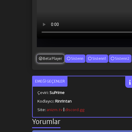
Beta Player
Sistenn
Sistenn1
Sistenn2
EMEĞI GEÇENLER
Çeviri:
SuPrime
Kodlayıcı:
Rinrintan
Site:
anizm.tv
|
discord.gg
Yorumlar