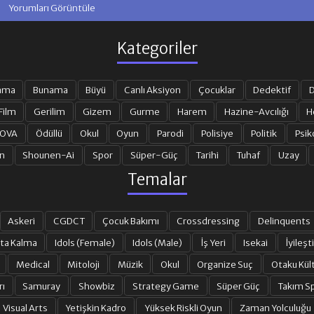
Yorumları Görüntüle
Kategoriler
ama
Bunama
Büyü
Canlı Aksiyon
Çocuklar
Dedektif
D
Film
Gerilim
Gizem
Gurme
Harem
Hazine-Avcılığı
H
 OVA
Ödüllü
Okul
Oyun
Parodi
Polisiye
Politik
Psik
n
Shounen-Ai
Spor
Süper-Güç
Tarihi
Tuhaf
Uzay
Temalar
Askeri
CGDCT
Çocuk Bakımı
Crossdressing
Delinquents
ta Kalma
Idols (Female)
Idols (Male)
İş Yeri
Isekai
İyileşti
Medical
Mitoloji
Müzik
Okul
Organize Suç
Otaku Kül
rı
Samuray
Showbiz
Strategy Game
Süper Güç
Takım Sp
Visual Arts
Yetişkin Kadro
Yüksek Riskli Oyun
Zaman Yolculuğu