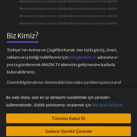
deneme bonusu veren siteler
deneme bonusu veren siteler
deneme bonusu veren siteler
deneme bonusu veren siteler
deneme bonusu veren siteler
deneme bonusu veren siteler
deneme bonusu veren siteler
deneme bonusu veren siteler
Biz Kimiz?
Türkiye'nin Anime ve ÇizgiFilm Kanalı. Her türlü görüş, öneri,
reklam ve iş birliği teklifleriniz için
info@anizm.tv
adresine e-
posta göndererek ANIZM.TV ailemizin gelişmesine katkıda
bulunabilirsiniz.
Önemli Bilgilendirme:
Sitemizdeki tüm video içerikleri üçüncü taraf
sunucularda barındırılmaktadır. Anizm.TV kendi sunucularında video
içeriği barındırmamaktadır. Telif hakkı talepleri ilgili video
Bu web sitesi, size en iyi deneyimi sunabilmek için çerezleri
sağlayıcılarına iletilmelidir.
buraya tıklayın
kullanmaktadır. Gizlilik politikamızı incelemek için
.
Tümünü Kabul Et
Copyright © 2013-2026
Anizm.TV Türkçe Altyazılı Anime İzle | Her hakkı saklıdır.
Sadece Gerekli Çerezler