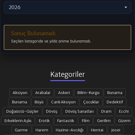
2026
Sonuç Bulunamadı
Seçilen kategoride ve yılda anime bulunamadı.
Kategoriler
Aksiyon
Arabalar
Askeri
Bilim-Kurgu
Bunama
Bunama
Büyü
Canlı Aksiyon
Çocuklar
Dedektif
Doğaüstü-Güçler
Dövüş
Dövüş Sanatları
Dram
Ecchi
Erkeklerin Aşkı
Erotik
Fantastik
Film
Gerilim
Gizem
Gurme
Harem
Hazine-Avcılığı
Hentai
Josei