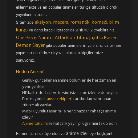
eklenmekte ve en popüler animeler türkçe altyazılı olarak
yayınlanmaktadır.
aksiyon
macera
romantik
komedi
bilim
Sitemizde
,
,
,
,
kurgu
anime izle
ve daha birçok kategoride
yebilirsiniz.
One Piece
Naruto
Attack on Titan
Jujutsu Kaisen
,
,
,
,
Demon Slayer
gibi popüler animelerin yanı sıra, az bilinen
yapımları da türkçe altyazılı olarak takipçilerimize
sunuyoruz.
Neden Anizm?
Günlük güncellenen
anime bölümleri ile her zaman en
yeni içerikler
HD kalitede, hızlı ve kesintisiz
anime izle
me deneyimi
Profesyonel
fansub ekipleri
tarafından hazırlanan
türkçe altyazılar
Mobil uyumlu tasarım ile her cihazdan rahatça anime
izleyin
Anime takvimi
ile haftalık yayın programını takip edin
anime izle
Hemen ücretsiz üye olun ve
meye başlayın!