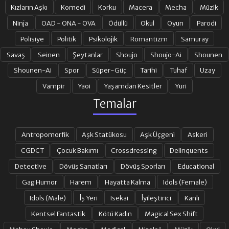
Kızların Aşkı
Komedi
Korku
Macera
Mecha
Müzik
Ninja
OAD - ONA - OVA
Ödüllü
Okul
Oyun
Parodi
Polisiye
Politik
Psikolojik
Romantizm
Samuray
Savaş
Seinen
Şeytanlar
Shoujo
Shoujo-Ai
Shounen
Shounen-Ai
Spor
Süper-Güç
Tarihi
Tuhaf
Uzay
Vampir
Yaoi
Yaşamdan Kesitler
Yuri
Temalar
Antropomorfik
Aşk Statükosu
Aşk Üçgeni
Askeri
CGDCT
Çocuk Bakımı
Crossdressing
Delinquents
Detective
Dövüş Sanatları
Dövüş Sporları
Educational
Gag Humor
Harem
Hayatta Kalma
Idols (Female)
Idols (Male)
İş Yeri
Isekai
İyileştirici
Kanlı
Kentsel Fantastik
Kötü Kadın
Magical Sex Shift