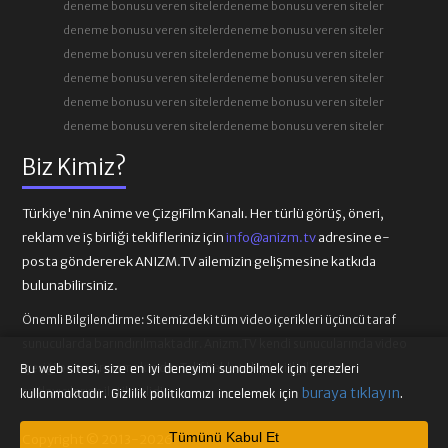
deneme bonusu veren siteler
deneme bonusu veren siteler
deneme bonusu veren siteler
deneme bonusu veren siteler
deneme bonusu veren siteler
deneme bonusu veren siteler
deneme bonusu veren siteler
deneme bonusu veren siteler
deneme bonusu veren siteler
deneme bonusu veren siteler
deneme bonusu veren siteler
deneme bonusu veren siteler
Biz Kimiz?
Türkiye'nin Anime ve ÇizgiFilm Kanalı. Her türlü görüş, öneri,
reklam ve iş birliği teklifleriniz için
info@anizm.tv
adresine e-
posta göndererek ANIZM.TV ailemizin gelişmesine katkıda
bulunabilirsiniz.
Önemli Bilgilendirme:
Sitemizdeki tüm video içerikleri üçüncü taraf
sunucularda barındırılmaktadır. Anizm.TV kendi sunucularında video
içeriği barındırmamaktadır. Telif hakkı talepleri ilgili video
Bu web sitesi, size en iyi deneyimi sunabilmek için çerezleri
sağlayıcılarına iletilmelidir.
buraya tıklayın
kullanmaktadır. Gizlilik politikamızı incelemek için
.
Tümünü Kabul Et
Copyright © 2013-2026