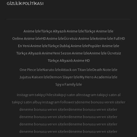
GIZLILIK POLITIKASI
Anime İzle
Türkçe Altyazılı Anime İzle
Türkçe Anime İzle
Online Anime İzle
HD Anime İzle
Ücretsiz Anime İzle
Anime İzle Full HD
En Yeni Anime İzle
Türkçe Dublaj Anime İzle
Popüler Anime İzle
Türkçe Altyazılı Anime
Yeni Sezon Anime İzle
Anime İzle Ücretsiz
Türkçe Altyazılı Anime HD
One Piece İzle
Naruto İzle
Attack on Titan İzle
Death Note İzle
Jujutsu Kaisen İzle
Demon Slayer İzle
My Hero Academia İzle
Spy x Family İzle
instagram takipçi hilesi
takipçi satın al
instagram takipçi satın al
takipçi satın al
buy instagram followers
deneme bonusu veren siteler
deneme bonusu veren siteler
deneme bonusu veren siteler
deneme bonusu veren siteler
deneme bonusu veren siteler
deneme bonusu veren siteler
deneme bonusu veren siteler
deneme bonusu veren siteler
deneme bonusu veren siteler