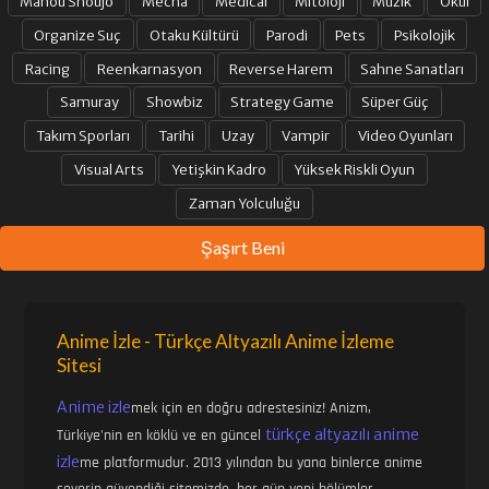
Mahou Shoujo
Mecha
Medical
Mitoloji
Müzik
Okul
Organize Suç
Otaku Kültürü
Parodi
Pets
Psikolojik
Racing
Reenkarnasyon
Reverse Harem
Sahne Sanatları
Samuray
Showbiz
Strategy Game
Süper Güç
Takım Sporları
Tarihi
Uzay
Vampir
Video Oyunları
Visual Arts
Yetişkin Kadro
Yüksek Riskli Oyun
Zaman Yolculuğu
Şaşırt Beni
Anime İzle - Türkçe Altyazılı Anime İzleme
Sitesi
Anime izle
mek için en doğru adrestesiniz! Anizm,
türkçe altyazılı anime
Türkiye'nin en köklü ve en güncel
izle
me platformudur. 2013 yılından bu yana binlerce anime
severin güvendiği sitemizde, her gün yeni bölümler