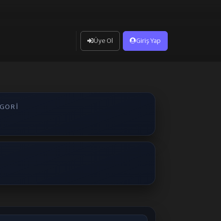
Üye Ol
Giriş Yap
EGORI