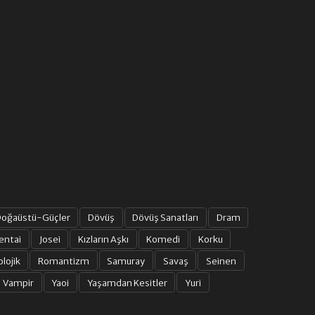
oğaüstü-Güçler
Dövüş
Dövüş Sanatları
Dram
entai
Josei
Kızların Aşkı
Komedi
Korku
olojik
Romantizm
Samuray
Savaş
Seinen
Vampir
Yaoi
Yaşamdan Kesitler
Yuri