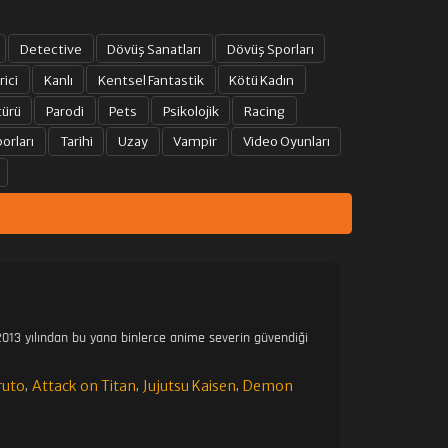
Detective
Dövüş Sanatları
Dövüş Sporları
rici
Kanlı
Kentsel Fantastik
Kötü Kadın
türü
Parodi
Pets
Psikolojik
Racing
orları
Tarihi
Uzay
Vampir
Video Oyunları
013 yılından bu yana binlerce anime severin güvendiği
ruto
Attack on Titan
Jujutsu Kaisen
Demon
,
,
,