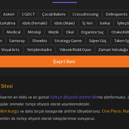
Askeri
CGDCT
Çocuk Bakımı
Crossdressing
Delinquents
ta Kalma
Idols (Female)
Idols (Male)
İş Yeri
Isekai
İyileşti
Medical
Mitoloji
Müzik
Okul
Organize Suç
Otaku Kül
rı
Samuray
Showbiz
Strategy Game
Süper Güç
Takım Sp
Visual Arts
Yetişkin Kadro
Yüksek Riskli Oyun
Zaman Yolculuğu
Şaşırt Beni
 Sitesi
türkçe altyazılı anime izle
rkiye'nin en köklü ve en güncel
me platformudur. 2
üler animeler türkçe altyazılı olarak yayınlanmaktadır.
bilim kurgu
anime izle
One Piece
Na
ve daha birçok kategoride
yebilirsiniz.
,
ımları da türkçe altyazılı olarak takipçilerimize sunuyoruz.