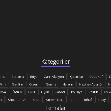
Kategoriler
ama
Bunama
Büyü
Canlı Aksiyon
Çocuklar
Dedektif
D
Film
Gerilim
Gizem
Gurme
Harem
Hazine-Avcılığı
H
 OVA
Ödüllü
Okul
Oyun
Parodi
Polisiye
Politik
Psik
n
Shounen-Ai
Spor
Süper-Güç
Tarihi
Tuhaf
Uzay
Temalar