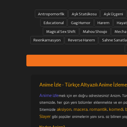
Antropomorfik
Aşk Statükosu
Aşk Üçgeni
Educational
Gag Humor
Harem
Hayat
Magical Sex Shift
Mahou Shoujo
Mecha
Reenkarnasyon
Reverse Harem
Sahne Sanatla
Anime İzle - Türkçe Altyazılı Anime İzleme
Anime izle
mek için en doğru adrestesiniz! Anizm, Tü
sitemizde, her gün yeni bölümler eklenmekte ve en pop
aksiyon
macera
romantik
komedi
Sitemizde
,
,
,
,
Slayer
gibi popüler animelerin yanı sıra, az bilinen yap
Neden Anizm?