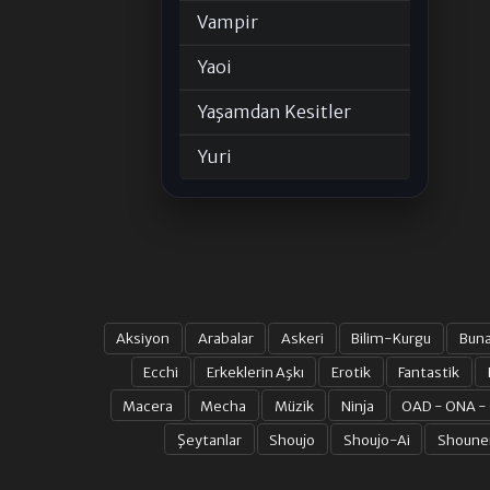
Vampir
Yaoi
Yaşamdan Kesitler
Yuri
Aksiyon
Arabalar
Askeri
Bilim-Kurgu
Bun
Ecchi
Erkeklerin Aşkı
Erotik
Fantastik
Macera
Mecha
Müzik
Ninja
OAD - ONA -
Şeytanlar
Shoujo
Shoujo-Ai
Shoune