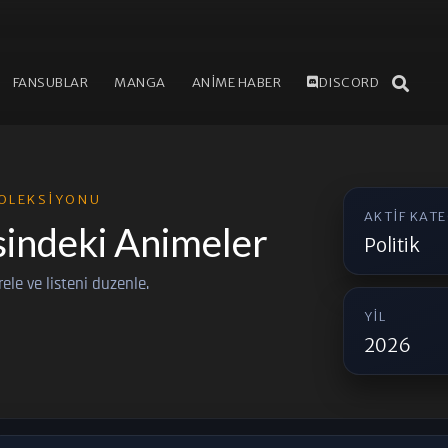
FANSUBLAR
MANGA
ANİME HABER
DISCORD
OLEKSIYONU
AKTIF KAT
sindeki Animeler
Politik
trele ve listeni duzenle.
YIL
2026