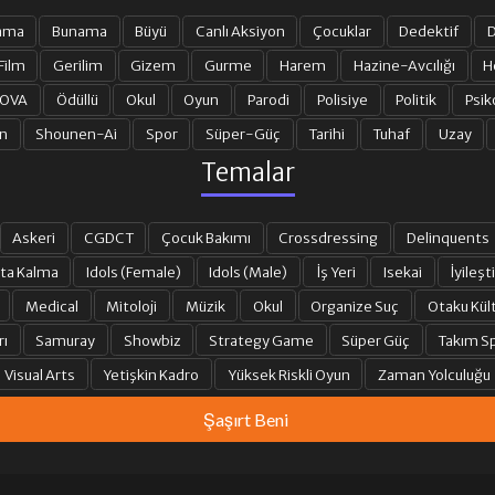
ama
Bunama
Büyü
Canlı Aksiyon
Çocuklar
Dedektif
D
Film
Gerilim
Gizem
Gurme
Harem
Hazine-Avcılığı
H
 OVA
Ödüllü
Okul
Oyun
Parodi
Polisiye
Politik
Psik
n
Shounen-Ai
Spor
Süper-Güç
Tarihi
Tuhaf
Uzay
Temalar
Askeri
CGDCT
Çocuk Bakımı
Crossdressing
Delinquents
ta Kalma
Idols (Female)
Idols (Male)
İş Yeri
Isekai
İyileşti
Medical
Mitoloji
Müzik
Okul
Organize Suç
Otaku Kül
rı
Samuray
Showbiz
Strategy Game
Süper Güç
Takım Sp
Visual Arts
Yetişkin Kadro
Yüksek Riskli Oyun
Zaman Yolculuğu
Şaşırt Beni