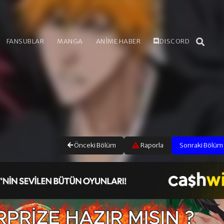
FANSUBLAR
MANGA
ANİME HABER
DISCORD
Önceki Bölüm
Raporla
Sonraki Bölüm