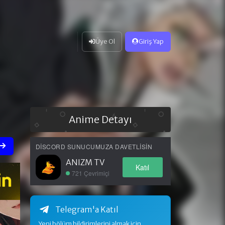
Üye Ol
Giriş Yap
Anime Detayı
DISCORD SUNUCUMUZA DAVETLISIN
ANIZM TV
Katıl
721 Çevrimiçi
Telegram'a Katıl
Yeni bölüm bildirimlerini almak için