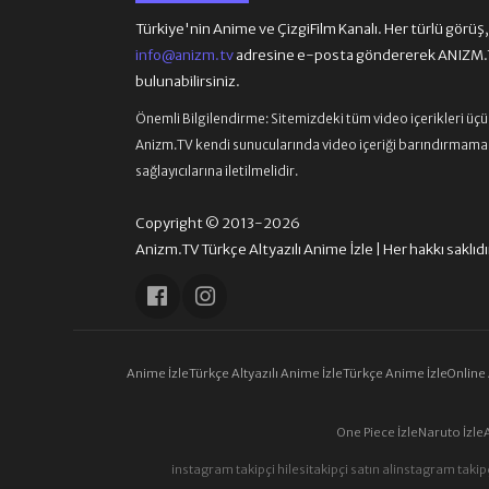
Türkiye'nin Anime ve ÇizgiFilm Kanalı. Her türlü görüş, ön
info@anizm.tv
adresine e-posta göndererek ANIZM.TV
bulunabilirsiniz.
Önemli Bilgilendirme:
Sitemizdeki tüm video içerikleri üç
Anizm.TV kendi sunucularında video içeriği barındırmamaktad
sağlayıcılarına iletilmelidir.
Copyright © 2013-2026
Anizm.TV Türkçe Altyazılı Anime İzle | Her hakkı saklıdı
Anime İzle
Türkçe Altyazılı Anime İzle
Türkçe Anime İzle
Online
One Piece İzle
Naruto İzle
instagram takipçi hilesi
takipçi satın al
instagram takipç