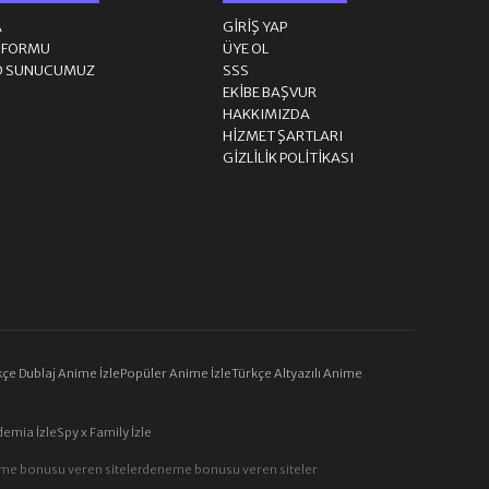
A
GIRIŞ YAP
M FORMU
ÜYE OL
31. BÖLÜM
D SUNUCUMUZ
SSS
EKIBE BAŞVUR
HAKKIMIZDA
32. BÖLÜM
HIZMET ŞARTLARI
GIZLILIK POLITIKASI
33. BÖLÜM
34. BÖLÜM
35. BÖLÜM
36. BÖLÜM
çe Dublaj Anime İzle
Popüler Anime İzle
Türkçe Altyazılı Anime
37. BÖLÜM
emia İzle
Spy x Family İzle
me bonusu veren siteler
deneme bonusu veren siteler
38. BÖLÜM