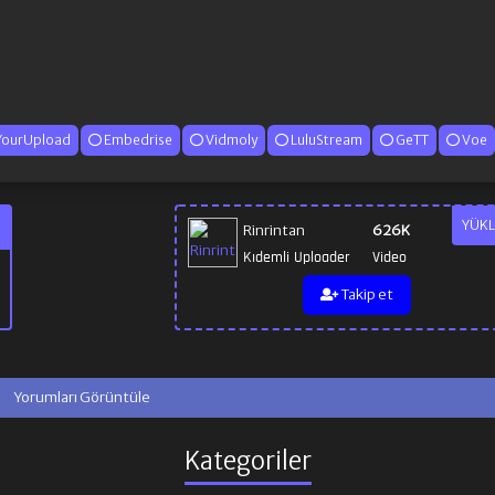
YourUpload
Embedrise
Vidmoly
LuluStream
GeTT
Voe
YÜKL
Rinrintan
626K
Kıdemli Uploader
Video
Takip et
Yorumları Görüntüle
Kategoriler