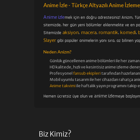
Anime İzle - Türkçe Altyazılı Anime İzleme
Anime izle
mek için en doğru adrestesiniz! Anizm, Tü
sitemizde, her gün yeni bölümler eklenmekte ve en pop
aksiyon
macera
romantik
komedi
Sitemizde
,
,
,
,
Slayer
gibi popüler animelerin yanı sıra, az bilinen yap
Neden Anizm?
Günlük güncellenen
anime bölümleri ile her zaman 
HD kalitede, hızlı ve kesintisiz
anime izle
me deney
Profesyonel
fansub ekipleri
tarafından hazırlanan 
Mobil uyumlu tasarım ile her cihazdan rahatça ani
Anime takvimi
ile haftalık yayın programını takip 
anime izle
Hemen ücretsiz üye olun ve
meye başlayı
Biz Kimiz?