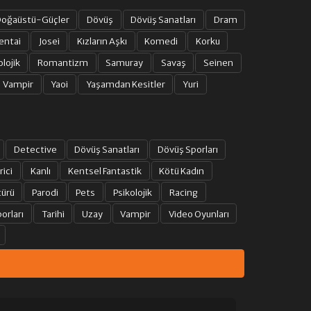
oğaüstü-Güçler
Dövüş
Dövüş Sanatları
Dram
15. BÖLÜM
entai
Josei
Kızların Aşkı
Komedi
Korku
olojik
Romantizm
Samuray
Savaş
Seinen
16. BÖLÜM
Vampir
Yaoi
Yaşamdan Kesitler
Yuri
17. BÖLÜM
Detective
Dövüş Sanatları
Dövüş Sporları
18. BÖLÜM
rici
Kanlı
Kentsel Fantastik
Kötü Kadın
19. BÖLÜM
türü
Parodi
Pets
Psikolojik
Racing
orları
Tarihi
Uzay
Vampir
Video Oyunları
20. BÖLÜM
21. BÖLÜM
22. BÖLÜM