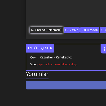
Aincrad (Reklamsız)
GDrive
FileMoon
EMEĞI GEÇENLER
Çeviri:
Kazasker - Kanekabkz
Site:
pijamalikoi.com
|
discord.gg
Yorumlar