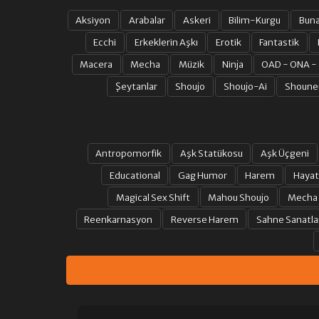
Aksiyon
Arabalar
Askeri
Bilim-Kurgu
Bun
Ecchi
Erkeklerin Aşkı
Erotik
Fantastik
Macera
Mecha
Müzik
Ninja
OAD - ONA -
Şeytanlar
Shoujo
Shoujo-Ai
Shoune
Antropomorfik
Aşk Statükosu
Aşk Üçgeni
Educational
Gag Humor
Harem
Hayat
Magical Sex Shift
Mahou Shoujo
Mecha
Reenkarnasyon
Reverse Harem
Sahne Sanatla