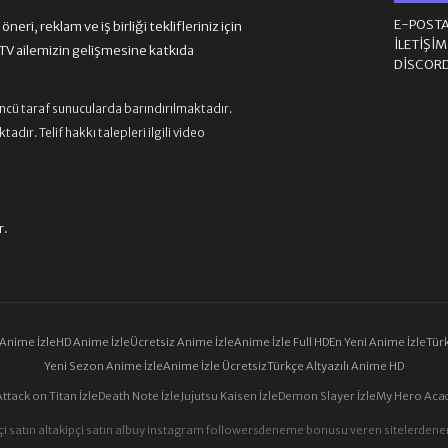
E-POST
eri, reklam ve iş birliği teklifleriniz için
İLETIŞI
 ailemizin gelişmesine katkıda
DISCOR
üncü taraf sunucularda barındırılmaktadır.
ır. Telif hakkı talepleri ilgili video
r.
 Anime İzle
HD Anime İzle
Ücretsiz Anime İzle
Anime İzle Full HD
En Yeni Anime İzle
Türk
Yeni Sezon Anime İzle
Anime İzle Ücretsiz
Türkçe Altyazılı Anime HD
Attack on Titan İzle
Death Note İzle
Jujutsu Kaisen İzle
Demon Slayer İzle
My Hero Acad
i satın al
takipçi satın al
buy instagram followers
deneme bonusu veren siteler
dene