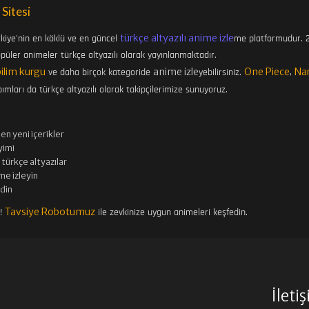
 Sitesi
türkçe altyazılı anime izle
rkiye'nin en köklü ve en güncel
me platformudur. 2
üler animeler türkçe altyazılı olarak yayınlanmaktadır.
bilim kurgu
anime izle
One Piece
Na
ve daha birçok kategoride
yebilirsiniz.
,
ımları da türkçe altyazılı olarak takipçilerimize sunuyoruz.
en yeni içerikler
imi
türkçe altyazılar
me izleyin
edin
Tavsiye Robotumuz
n!
ile zevkinize uygun animeleri keşfedin.
İleti