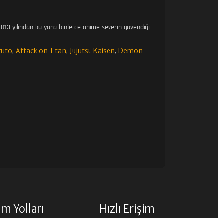
23. BÖLÜM
013 yılından bu yana binlerce anime severin güvendiği
ruto
Attack on Titan
Jujutsu Kaisen
Demon
,
,
,
24. BÖLÜM
25. BÖLÜM
26. BÖLÜM
27. BÖLÜM
28. BÖLÜM
29. BÖLÜM
şim Yolları
Hızlı Erişim
30. BÖLÜM