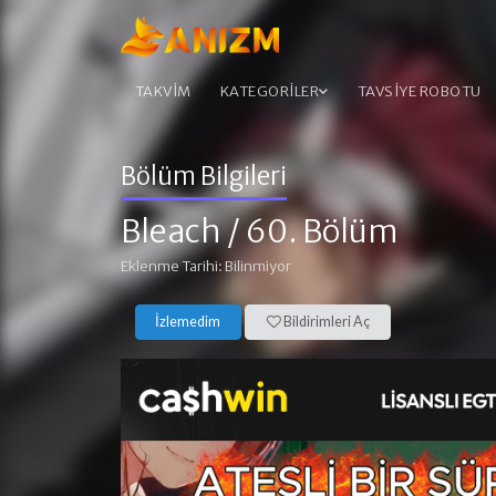
TAKVİM
KATEGORİLER
TAVSİYE ROBOTU
Bölüm Bilgileri
Bleach
/ 60. Bölüm
Eklenme Tarihi: Bilinmiyor
İzlemedim
Bildirimleri Aç