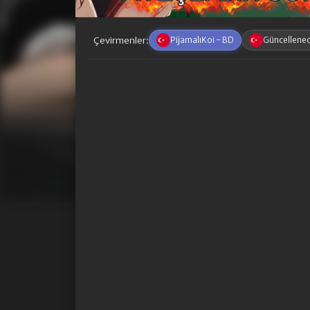
Çevirmenler:
PijamalıKoi - BD
Güncellene