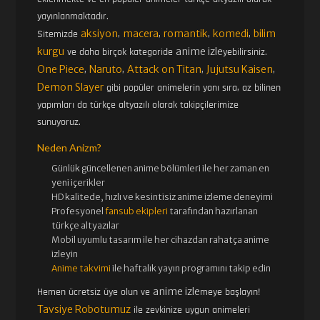
yayınlanmaktadır.
aksiyon
macera
romantik
komedi
bilim
Sitemizde
,
,
,
,
kurgu
anime izle
ve daha birçok kategoride
yebilirsiniz.
One Piece
Naruto
Attack on Titan
Jujutsu Kaisen
,
,
,
,
Demon Slayer
gibi popüler animelerin yanı sıra, az bilinen
yapımları da türkçe altyazılı olarak takipçilerimize
sunuyoruz.
Neden Anizm?
Günlük güncellenen
anime bölümleri ile her zaman en
yeni içerikler
HD kalitede, hızlı ve kesintisiz
anime izle
me deneyimi
Profesyonel
fansub ekipleri
tarafından hazırlanan
türkçe altyazılar
Mobil uyumlu tasarım ile her cihazdan rahatça anime
izleyin
Anime takvimi
ile haftalık yayın programını takip edin
anime izle
Hemen ücretsiz üye olun ve
meye başlayın!
Tavsiye Robotumuz
ile zevkinize uygun animeleri