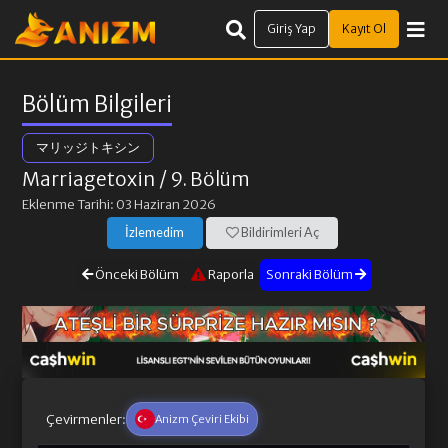
Giriş Yap
Kayıt Ol
Bölüm Bilgileri
マリッジトキシン
Marriagetoxin
/ 9. Bölüm
Eklenme Tarihi: 03 Haziran 2026
İzlemedim
Bildirimleri Aç
Önceki Bölüm
Raporla
Sonraki Bölüm
Çevirmenler:
Anizm Çeviri Ekibi