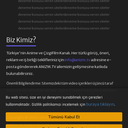
deneme bonusu veren siteler
deneme bonusu veren siteler
deneme bonusu veren siteler
deneme bonusu veren siteler
deneme bonusu veren siteler
deneme bonusu veren siteler
deneme bonusu veren siteler
deneme bonusu veren siteler
deneme bonusu veren siteler
deneme bonusu veren siteler
Biz Kimiz?
Türkiye'nin Anime ve ÇizgiFilm Kanalı. Her türlü görüş, öneri,
reklam ve iş birliği teklifleriniz için
info@anizm.tv
adresine e-
posta göndererek ANIZM.TV ailemizin gelişmesine katkıda
bulunabilirsiniz.
Önemli Bilgilendirme:
Sitemizdeki tüm video içerikleri üçüncü taraf
sunucularda barındırılmaktadır. Anizm.TV kendi sunucularında video
içeriği barındırmamaktadır. Telif hakkı talepleri ilgili video
Bu web sitesi, size en iyi deneyimi sunabilmek için çerezleri
sağlayıcılarına iletilmelidir.
buraya tıklayın
kullanmaktadır. Gizlilik politikamızı incelemek için
.
Tümünü Kabul Et
Copyright © 2013-2026
Anizm.TV Türkçe Altyazılı Anime İzle | Her hakkı saklıdır.