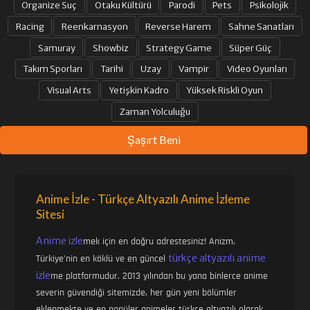
Organize Suç
Otaku Kültürü
Parodi
Pets
Psikolojik
Racing
Reenkarnasyon
Reverse Harem
Sahne Sanatları
Samuray
Showbiz
Strategy Game
Süper Güç
Takım Sporları
Tarihi
Uzay
Vampir
Video Oyunları
Visual Arts
Yetişkin Kadro
Yüksek Riskli Oyun
Zaman Yolculuğu
Şaşırt Beni
Anime İzle - Türkçe Altyazılı Anime İzleme
Sitesi
Anime izle
mek için en doğru adrestesiniz! Anizm,
türkçe altyazılı anime
Türkiye'nin en köklü ve en güncel
izle
me platformudur. 2013 yılından bu yana binlerce anime
severin güvendiği sitemizde, her gün yeni bölümler
eklenmekte ve en popüler animeler türkçe altyazılı olarak