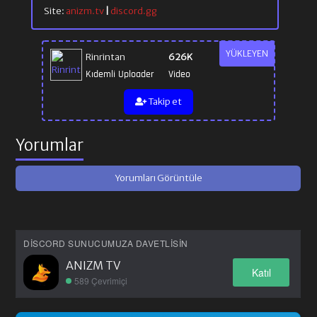
Site:
anizm.tv
|
discord.gg
YÜKLEYEN
Rinrintan
626K
Kıdemli Uploader
Video
Takip et
Yorumlar
Yorumları Görüntüle
DISCORD SUNUCUMUZA DAVETLISIN
ANIZM TV
Katıl
589 Çevrimiçi