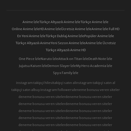
Anime İzle
Türkçe Altyazılı Anime İzle
Türkçe Anime İzle
Online Anime İzle
HD Anime İzle
Ücretsiz Anime İzle
Anime İzle Full HD
En Yeni Anime İzle
Türkçe Dublaj Anime İzle
Popüler Anime İzle
Türkçe Altyazılı Anime
Yeni Sezon Anime İzle
Anime İzle Ücretsiz
Türkçe Altyazılı Anime HD
One Piece İzle
Naruto İzle
Attack on Titan İzle
Death Note İzle
Jujutsu Kaisen İzle
Demon Slayer İzle
My Hero Academia İzle
Spy x Family İzle
instagram takipçi hilesi
takipçi satın al
instagram takipçi satın al
takipçi satın al
buy instagram followers
deneme bonusu veren siteler
deneme bonusu veren siteler
deneme bonusu veren siteler
deneme bonusu veren siteler
deneme bonusu veren siteler
deneme bonusu veren siteler
deneme bonusu veren siteler
deneme bonusu veren siteler
deneme bonusu veren siteler
deneme bonusu veren siteler
deneme bonusu veren siteler