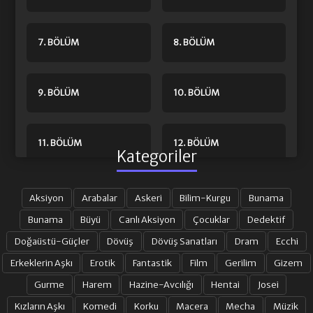
7. BÖLÜM
8. BÖLÜM
9. BÖLÜM
10. BÖLÜM
11. BÖLÜM
12. BÖLÜM
Kategoriler
13. BÖLÜM FINAL
Aksiyon
Arabalar
Askeri
Bilim-Kurgu
Bunama
Bunama
Büyü
Canlı Aksiyon
Çocuklar
Dedektif
Doğaüstü-Güçler
Dövüş
Dövüş Sanatları
Dram
Ecchi
Erkeklerin Aşkı
Erotik
Fantastik
Film
Gerilim
Gizem
Gurme
Harem
Hazine-Avcılığı
Hentai
Josei
Kızların Aşkı
Komedi
Korku
Macera
Mecha
Müzik