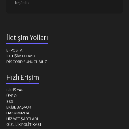
keşfedin.
İletişim Yolları
E-POSTA
İLETIŞIM FORMU
DISCORD SUNUCUMUZ
Hızlı Erişim
GIRIŞ YAP
ÜYE OL
SSS
EKIBE BAŞVUR
HAKKIMIZDA
HIZMET ŞARTLARI
GIZLILIK POLITIKASI