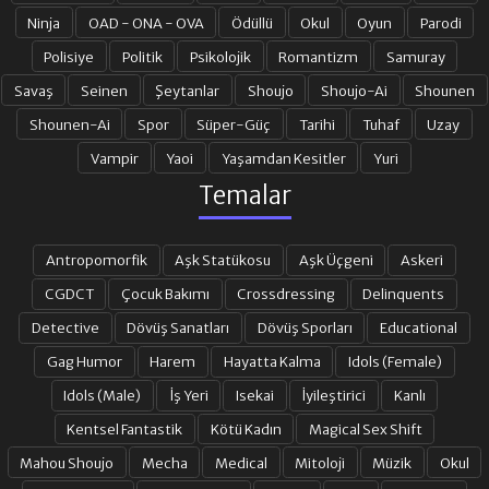
Ninja
OAD - ONA - OVA
Ödüllü
Okul
Oyun
Parodi
Polisiye
Politik
Psikolojik
Romantizm
Samuray
Savaş
Seinen
Şeytanlar
Shoujo
Shoujo-Ai
Shounen
Shounen-Ai
Spor
Süper-Güç
Tarihi
Tuhaf
Uzay
Vampir
Yaoi
Yaşamdan Kesitler
Yuri
Temalar
Antropomorfik
Aşk Statükosu
Aşk Üçgeni
Askeri
CGDCT
Çocuk Bakımı
Crossdressing
Delinquents
Detective
Dövüş Sanatları
Dövüş Sporları
Educational
Gag Humor
Harem
Hayatta Kalma
Idols (Female)
Idols (Male)
İş Yeri
Isekai
İyileştirici
Kanlı
Kentsel Fantastik
Kötü Kadın
Magical Sex Shift
Mahou Shoujo
Mecha
Medical
Mitoloji
Müzik
Okul