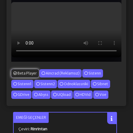
Beta Player
Aincrad (Reklamsız)
Sistenn
Sistenn1
Sistenn2
Odnoklassniki
Sibnet
GDrive
Abyss
UQload
HDVid
Voe
EMEĞI GEÇENLER
Çeviri:
Rinrintan