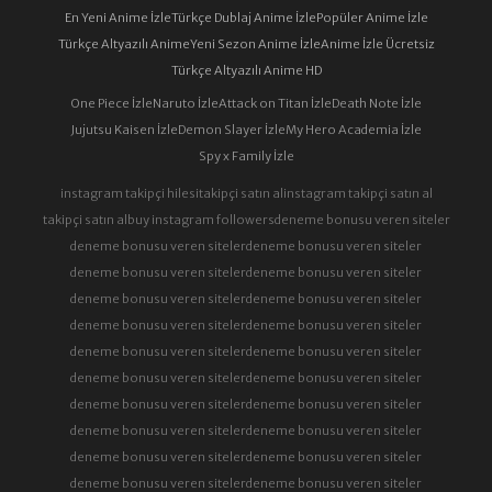
En Yeni Anime İzle
Türkçe Dublaj Anime İzle
Popüler Anime İzle
Türkçe Altyazılı Anime
Yeni Sezon Anime İzle
Anime İzle Ücretsiz
Türkçe Altyazılı Anime HD
One Piece İzle
Naruto İzle
Attack on Titan İzle
Death Note İzle
Jujutsu Kaisen İzle
Demon Slayer İzle
My Hero Academia İzle
Spy x Family İzle
instagram takipçi hilesi
takipçi satın al
instagram takipçi satın al
takipçi satın al
buy instagram followers
deneme bonusu veren siteler
deneme bonusu veren siteler
deneme bonusu veren siteler
deneme bonusu veren siteler
deneme bonusu veren siteler
deneme bonusu veren siteler
deneme bonusu veren siteler
deneme bonusu veren siteler
deneme bonusu veren siteler
deneme bonusu veren siteler
deneme bonusu veren siteler
deneme bonusu veren siteler
deneme bonusu veren siteler
deneme bonusu veren siteler
deneme bonusu veren siteler
deneme bonusu veren siteler
deneme bonusu veren siteler
deneme bonusu veren siteler
deneme bonusu veren siteler
deneme bonusu veren siteler
deneme bonusu veren siteler