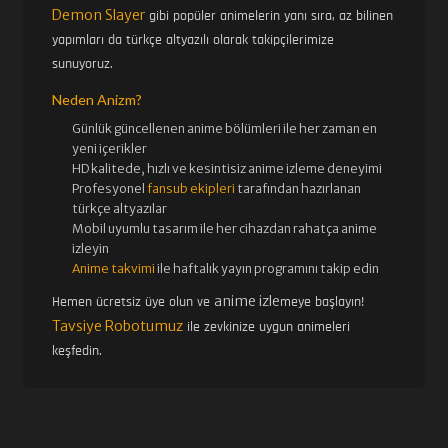
Demon Slayer
gibi popüler animelerin yanı sıra, az bilinen
yapımları da türkçe altyazılı olarak takipçilerimize
sunuyoruz.
Neden Anizm?
Günlük güncellenen
anime bölümleri ile her zaman en
yeni içerikler
HD kalitede, hızlı ve kesintisiz
anime izle
me deneyimi
Profesyonel
fansub ekipleri
tarafından hazırlanan
türkçe altyazılar
Mobil uyumlu tasarım ile her cihazdan rahatça anime
izleyin
Anime takvimi
ile haftalık yayın programını takip edin
anime izle
Hemen ücretsiz üye olun ve
meye başlayın!
Tavsiye Robotumuz
ile zevkinize uygun animeleri
keşfedin.