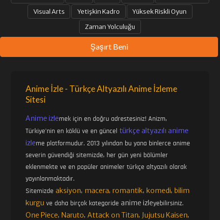
Visual Arts
Yetişkin Kadro
Yüksek Riskli Oyun
Zaman Yolculuğu
Şaşırt Beni
Anime İzle - Türkçe Altyazılı Anime İzleme
Sitesi
Anime izle
mek için en doğru adrestesiniz! Anizm,
türkçe altyazılı anime
Türkiye'nin en köklü ve en güncel
izle
me platformudur. 2013 yılından bu yana binlerce anime
severin güvendiği sitemizde, her gün yeni bölümler
eklenmekte ve en popüler animeler türkçe altyazılı olarak
yayınlanmaktadır.
aksiyon
macera
romantik
komedi
bilim
Sitemizde
,
,
,
,
kurgu
anime izle
ve daha birçok kategoride
yebilirsiniz.
One Piece
Naruto
Attack on Titan
Jujutsu Kaisen
,
,
,
,