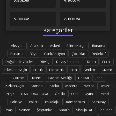
3. BÖLÜM
4. BÖLÜM
5. BÖLÜM
6. BÖLÜM
Kategoriler
Aksiyon
Arabalar
Askeri
Bilim-Kurgu
Bunama
Bunama
Büyü
Canlı Aksiyon
Çocuklar
Dedektif
Doğaüstü-Güçler
Dövüş
Dövüş Sanatları
Dram
Ecchi
Erkeklerin Aşkı
Erotik
Fantastik
Film
Gerilim
Gizem
Gurme
Harem
Hazine-Avcılığı
Hentai
Josei
Kızların Aşkı
Komedi
Korku
Macera
Mecha
Müzik
Ninja
OAD - ONA - OVA
Ödüllü
Okul
Oyun
Parodi
Polisiye
Politik
Psikolojik
Romantizm
Samuray
Savaş
Seinen
Şeytanlar
Shoujo
Shoujo-Ai
Shounen