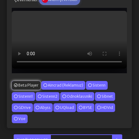
Beta Player
Aincrad (Reklamsız)
Sistenn
Sistenn1
Sistenn2
Odnoklassniki
Sibnet
GDrive
Abyss
UQload
BYSE
HDVid
Voe