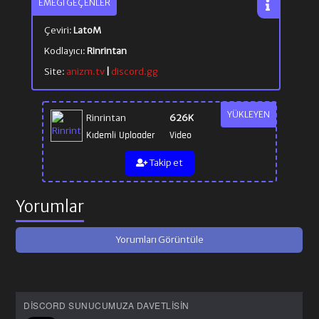
EMEĞI GEÇENLER
Çeviri:
LatoM
Kodlayıcı:
Rinrintan
Site:
anizm.tv
|
discord.gg
YÜKLEYEN
Rinrintan
626K
Kıdemli Uploader
Video
Takip et
Yorumlar
Yorumları Görüntüle
DISCORD SUNUCUMUZA DAVETLISIN