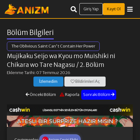
Giriş Yap
Kayıt Ol
Bölüm Bilgileri
The Oblivious Saint Can't Contain Her Power
Mujikaku Seijo wa Kyou mo Muishiki ni
Chikara wo Tare Nagasu
/ 2. Bölüm
Eklenme Tarihi: 07 Temmuz 2026
İzlemedim
Bildirimleri Aç
Önceki Bölüm
Raporla
Sonraki Bölüm
Çevirmenler:
Anizm Çeviri Ekibi