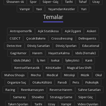
Shounen-Ai
Spor
Süper-Güç
Tarihi
Tuhaf
Uzay
Vampir
Yaoi
Yaşamdan Kesitler
Yuri
Temalar
Antropomorfik
Aşk Statükosu
Aşk Üçgeni
Askeri
CGDCT
Çocuk Bakımı
Crossdressing
Delinquents
Detective
Dövüş Sanatları
Dövüş Sporları
Educational
Gag Humor
Harem
Hayatta Kalma
Idols (Female)
Idols (Male)
İş Yeri
Isekai
İyileştirici
Kanlı
Kentsel Fantastik
Kötü Kadın
Magical Sex Shift
Mahou Shoujo
Mecha
Medical
Mitoloji
Müzik
Okul
Organize Suç
Otaku Kültürü
Parodi
Pets
Psikolojik
Racing
Reenkarnasyon
Reverse Harem
Sahne Sanatları
Samuray
Showbiz
Strategy Game
Süper Güç
Takım Sporları
Tarihi
Uzay
Vampir
Video Oyunları