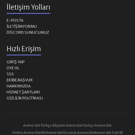
İletişim Yolları
E-POSTA
İLETIŞIM FORMU
DISCORD SUNUCUMUZ
Hızlı Erişim
GIRIŞ YAP
ÜYE OL
SSS
EKIBE BAŞVUR
HAKKIMIZDA
HIZMET ŞARTLARI
GIZLILIK POLITIKASI
Anime İzle
Türkçe Altyazılı Anime İzle
Türkçe Anime İzle
Online Anime İzle
HD Anime İzle
Ücretsiz Anime İzle
Anime İzle Full HD