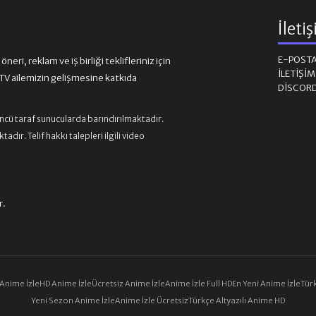
İleti
E-POST
eri, reklam ve iş birliği teklifleriniz için
İLETIŞI
 ailemizin gelişmesine katkıda
DISCOR
üncü taraf sunucularda barındırılmaktadır.
ır. Telif hakkı talepleri ilgili video
r.
 Anime İzle
HD Anime İzle
Ücretsiz Anime İzle
Anime İzle Full HD
En Yeni Anime İzle
Türk
Yeni Sezon Anime İzle
Anime İzle Ücretsiz
Türkçe Altyazılı Anime HD