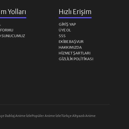
şim Yolları
Hızlı Erişim
A
GIRIŞ YAP
M FORMU
ÜYE OL
D SUNUCUMUZ
SSS
EKIBE BAŞVUR
HAKKIMIZDA
HIZMET ŞARTLARI
GIZLILIK POLITIKASI
çe Dublaj Anime İzle
Popüler Anime İzle
Türkçe Altyazılı Anime