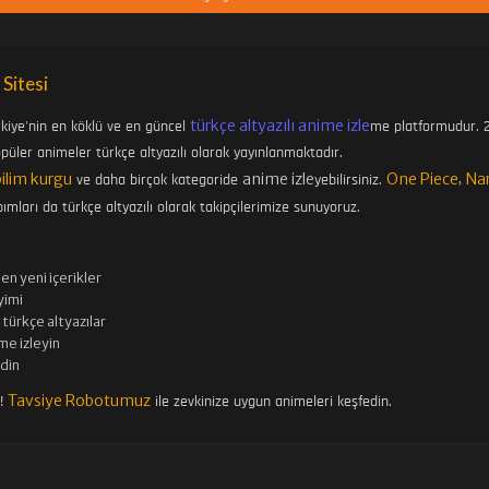
 Sitesi
türkçe altyazılı anime izle
rkiye'nin en köklü ve en güncel
me platformudur. 2
üler animeler türkçe altyazılı olarak yayınlanmaktadır.
bilim kurgu
anime izle
One Piece
Na
ve daha birçok kategoride
yebilirsiniz.
,
ımları da türkçe altyazılı olarak takipçilerimize sunuyoruz.
en yeni içerikler
imi
türkçe altyazılar
me izleyin
edin
Tavsiye Robotumuz
n!
ile zevkinize uygun animeleri keşfedin.