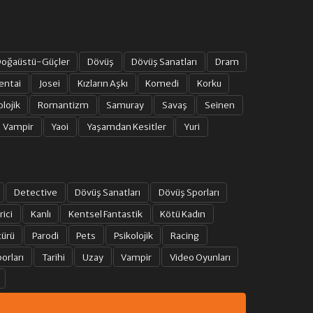
oğaüstü-Güçler
Dövüş
Dövüş Sanatları
Dram
entai
Josei
Kızların Aşkı
Komedi
Korku
olojik
Romantizm
Samuray
Savaş
Seinen
Vampir
Yaoi
Yaşamdan Kesitler
Yuri
Detective
Dövüş Sanatları
Dövüş Sporları
rici
Kanlı
Kentsel Fantastik
Kötü Kadın
türü
Parodi
Pets
Psikolojik
Racing
orları
Tarihi
Uzay
Vampir
Video Oyunları