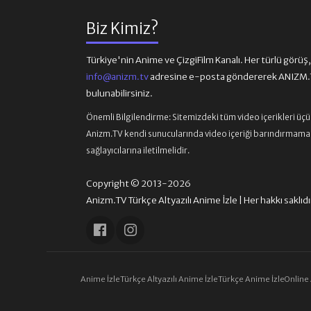
Biz Kimiz?
Türkiye'nin Anime ve ÇizgiFilm Kanalı. Her türlü görüş, ön
info@anizm.tv
adresine e-posta göndererek ANIZM.TV
bulunabilirsiniz.
Önemli Bilgilendirme:
Sitemizdeki tüm video içerikleri üç
Anizm.TV kendi sunucularında video içeriği barındırmamaktad
sağlayıcılarına iletilmelidir.
Copyright © 2013-2026
Anizm.TV Türkçe Altyazılı Anime İzle | Her hakkı saklıdı
Anime İzle
Türkçe Altyazılı Anime İzle
Türkçe Anime İzle
Online