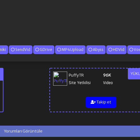
iki
SendVid
GDrive
MP4Upload
Abyss
HDVid
Vo
YÜKL
PuffyTR
96K
Site Yetkilisi
Video
Takip et
Yorumları Görüntüle