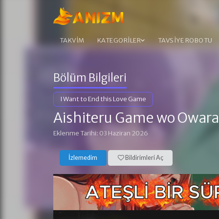
TAKVİM
KATEGORİLER
TAVSİYE ROBOTU
Bölüm Bilgileri
I Want to End this Love Game
Aishiteru Game wo Owara
Eklenme Tarihi: 03 Haziran 2026
İzlemedim
Bildirimleri Aç