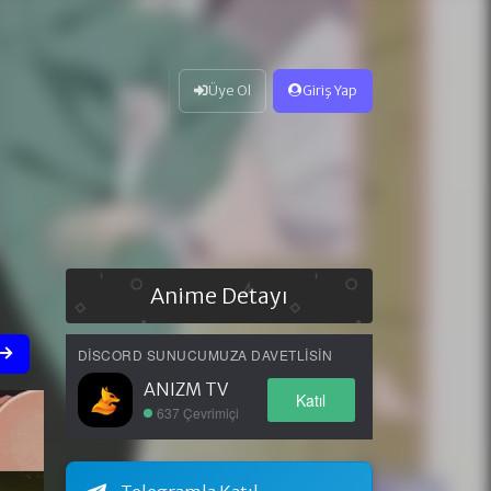
Üye Ol
Giriş Yap
Anime Detayı
DISCORD SUNUCUMUZA DAVETLISIN
ANIZM TV
Katıl
637 Çevrimiçi