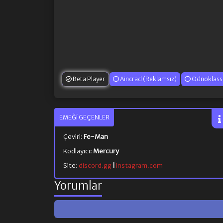
Beta Player
Aincrad (Reklamsız)
Odnoklassn
EMEĞI GEÇENLER
Çeviri:
Fe-Man
Kodlayıcı:
Mercury
Site:
discord.gg
|
instagram.com
Yorumlar