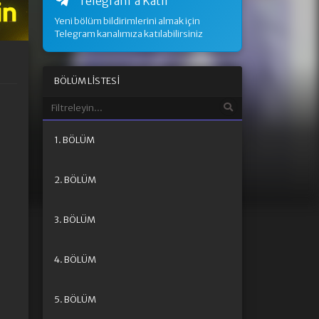
Telegram'a Katıl
Yeni bölüm bildirimlerini almak için
Telegram kanalımıza katılabilirsiniz
BÖLÜM LISTESI
1. BÖLÜM
2. BÖLÜM
3. BÖLÜM
4. BÖLÜM
5. BÖLÜM