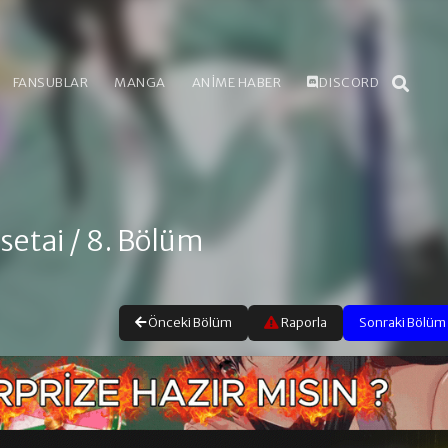
FANSUBLAR
MANGA
ANİME HABER
DISCORD
setai
/ 8. Bölüm
Önceki Bölüm
Raporla
Sonraki Bölüm