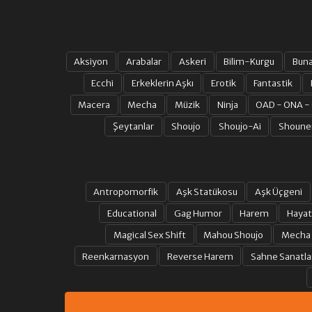
Aksiyon
Arabalar
Askeri
Bilim-Kurgu
Bun
Ecchi
Erkeklerin Aşkı
Erotik
Fantastik
Macera
Mecha
Müzik
Ninja
OAD - ONA -
Şeytanlar
Shoujo
Shoujo-Ai
Shoune
Antropomorfik
Aşk Statükosu
Aşk Üçgeni
Educational
Gag Humor
Harem
Hayat
Magical Sex Shift
Mahou Shoujo
Mecha
Reenkarnasyon
Reverse Harem
Sahne Sanatla