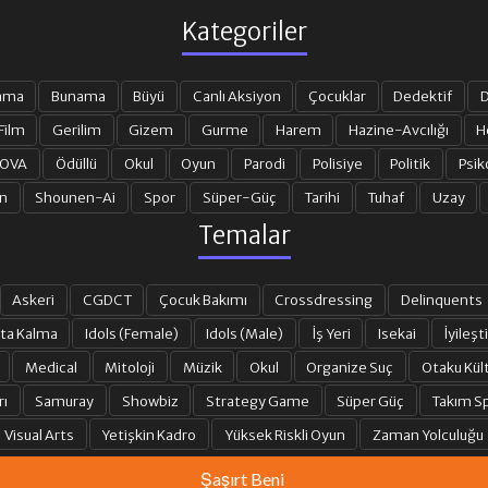
Kategoriler
ama
Bunama
Büyü
Canlı Aksiyon
Çocuklar
Dedektif
D
Film
Gerilim
Gizem
Gurme
Harem
Hazine-Avcılığı
H
 OVA
Ödüllü
Okul
Oyun
Parodi
Polisiye
Politik
Psik
n
Shounen-Ai
Spor
Süper-Güç
Tarihi
Tuhaf
Uzay
Temalar
Askeri
CGDCT
Çocuk Bakımı
Crossdressing
Delinquents
ta Kalma
Idols (Female)
Idols (Male)
İş Yeri
Isekai
İyileşti
Medical
Mitoloji
Müzik
Okul
Organize Suç
Otaku Kül
rı
Samuray
Showbiz
Strategy Game
Süper Güç
Takım Sp
Visual Arts
Yetişkin Kadro
Yüksek Riskli Oyun
Zaman Yolculuğu
Şaşırt Beni