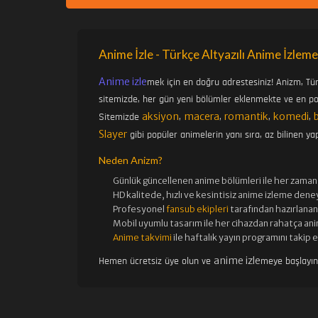
Anime İzle - Türkçe Altyazılı Anime İzleme
Anime izle
mek için en doğru adrestesiniz! Anizm, Tü
sitemizde, her gün yeni bölümler eklenmekte ve en pop
aksiyon
macera
romantik
komedi
Sitemizde
,
,
,
,
Slayer
gibi popüler animelerin yanı sıra, az bilinen yap
Neden Anizm?
Günlük güncellenen
anime bölümleri ile her zaman 
HD kalitede, hızlı ve kesintisiz
anime izle
me deney
Profesyonel
fansub ekipleri
tarafından hazırlanan 
Mobil uyumlu tasarım ile her cihazdan rahatça ani
Anime takvimi
ile haftalık yayın programını takip 
anime izle
Hemen ücretsiz üye olun ve
meye başlayı