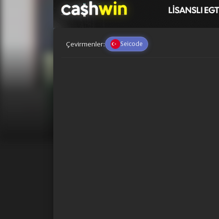
Çevirmenler:
Seicode