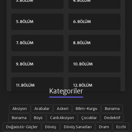
3. BÖLÜM
4. BÖLÜM
5. BÖLÜM
6. BÖLÜM
7. BÖLÜM
8. BÖLÜM
9. BÖLÜM
10. BÖLÜM
11. BÖLÜM
12. BÖLÜM
Kategoriler
13. BÖLÜM
14. BÖLÜM
Aksiyon
Arabalar
Askeri
Bilim-Kurgu
Bunama
Bunama
Büyü
Canlı Aksiyon
Çocuklar
Dedektif
Doğaüstü-Güçler
Dövüş
Dövüş Sanatları
Dram
Ecchi
15. BÖLÜM
16. BÖLÜM