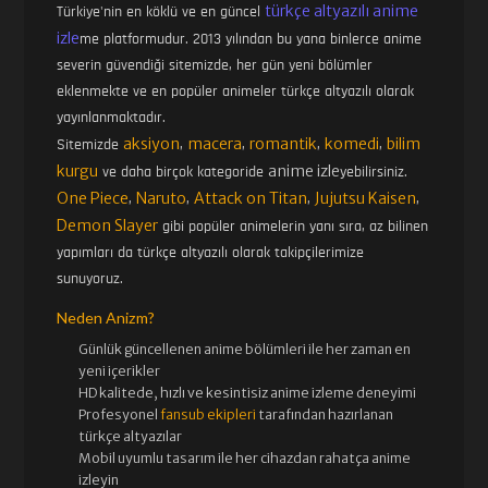
türkçe altyazılı anime
Türkiye'nin en köklü ve en güncel
izle
me platformudur. 2013 yılından bu yana binlerce anime
severin güvendiği sitemizde, her gün yeni bölümler
eklenmekte ve en popüler animeler türkçe altyazılı olarak
yayınlanmaktadır.
aksiyon
macera
romantik
komedi
bilim
Sitemizde
,
,
,
,
kurgu
anime izle
ve daha birçok kategoride
yebilirsiniz.
One Piece
Naruto
Attack on Titan
Jujutsu Kaisen
,
,
,
,
Demon Slayer
gibi popüler animelerin yanı sıra, az bilinen
yapımları da türkçe altyazılı olarak takipçilerimize
sunuyoruz.
Neden Anizm?
Günlük güncellenen
anime bölümleri ile her zaman en
yeni içerikler
HD kalitede, hızlı ve kesintisiz
anime izle
me deneyimi
Profesyonel
fansub ekipleri
tarafından hazırlanan
türkçe altyazılar
Mobil uyumlu tasarım ile her cihazdan rahatça anime
izleyin