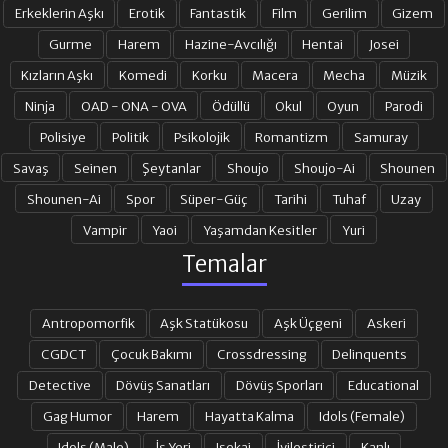
Erkeklerin Aşkı
Erotik
Fantastik
Film
Gerilim
Gizem
Gurme
Harem
Hazine-Avcılığı
Hentai
Josei
17. BÖLÜM
18. BÖLÜM
Kızların Aşkı
Komedi
Korku
Macera
Mecha
Müzik
Ninja
OAD - ONA - OVA
Ödüllü
Okul
Oyun
Parodi
Polisiye
Politik
Psikolojik
Romantizm
Samuray
Savaş
Seinen
Şeytanlar
Shoujo
Shoujo-Ai
Shounen
Shounen-Ai
Spor
Süper-Güç
Tarihi
Tuhaf
Uzay
Vampir
Yaoi
Yaşamdan Kesitler
Yuri
Temalar
Antropomorfik
Aşk Statükosu
Aşk Üçgeni
Askeri
CGDCT
Çocuk Bakımı
Crossdressing
Delinquents
Detective
Dövüş Sanatları
Dövüş Sporları
Educational
Gag Humor
Harem
Hayatta Kalma
Idols (Female)
Idols (Male)
İş Yeri
Isekai
İyileştirici
Kanlı