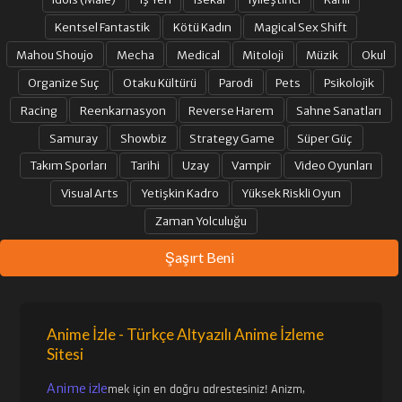
Kentsel Fantastik
Kötü Kadın
Magical Sex Shift
Mahou Shoujo
Mecha
Medical
Mitoloji
Müzik
Okul
Organize Suç
Otaku Kültürü
Parodi
Pets
Psikolojik
Racing
Reenkarnasyon
Reverse Harem
Sahne Sanatları
Samuray
Showbiz
Strategy Game
Süper Güç
Takım Sporları
Tarihi
Uzay
Vampir
Video Oyunları
Visual Arts
Yetişkin Kadro
Yüksek Riskli Oyun
Zaman Yolculuğu
Şaşırt Beni
Anime İzle - Türkçe Altyazılı Anime İzleme
Sitesi
Anime izle
mek için en doğru adrestesiniz! Anizm,