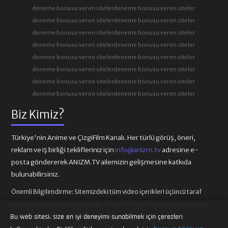
deneme bonusu veren siteler
deneme bonusu veren siteler
deneme bonusu veren siteler
deneme bonusu veren siteler
deneme bonusu veren siteler
deneme bonusu veren siteler
deneme bonusu veren siteler
deneme bonusu veren siteler
deneme bonusu veren siteler
deneme bonusu veren siteler
deneme bonusu veren siteler
deneme bonusu veren siteler
deneme bonusu veren siteler
deneme bonusu veren siteler
deneme bonusu veren siteler
deneme bonusu veren siteler
Biz Kimiz?
Türkiye'nin Anime ve ÇizgiFilm Kanalı. Her türlü görüş, öneri,
reklam ve iş birliği teklifleriniz için
info@anizm.tv
adresine e-
posta göndererek ANIZM.TV ailemizin gelişmesine katkıda
bulunabilirsiniz.
Önemli Bilgilendirme:
Sitemizdeki tüm video içerikleri üçüncü taraf
sunucularda barındırılmaktadır. Anizm.TV kendi sunucularında video
içeriği barındırmamaktadır. Telif hakkı talepleri ilgili video
Bu web sitesi, size en iyi deneyimi sunabilmek için çerezleri