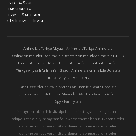
EKIBE BAŞVUR
HAKKIMIZDA
HIZMET ŞARTLARI
GIZLILIK POLITIKASI
Anime İzle
Türkçe Altyazılı Anime İzle
Türkçe Anime İzle
Online Anime İzle
HD Anime İzle
Ücretsiz Anime İzle
Anime İzle Full HD
En Yeni Anime İzle
Türkçe Dublaj Anime İzle
Popüler Anime İzle
Türkçe Altyazılı Anime
Yeni Sezon Anime İzle
Anime İzle Ücretsiz
Türkçe Altyazılı Anime HD
One Piece İzle
Naruto İzle
Attack on Titan İzle
Death Note İzle
Jujutsu Kaisen İzle
Demon Slayer İzle
My Hero Academia İzle
Spy x Family İzle
instagram takipçi hilesi
takipçi satın al
instagram takipçi satın al
takipçi satın al
buy instagram followers
deneme bonusu veren siteler
deneme bonusu veren siteler
deneme bonusu veren siteler
deneme bonusu veren siteler
deneme bonusu veren siteler