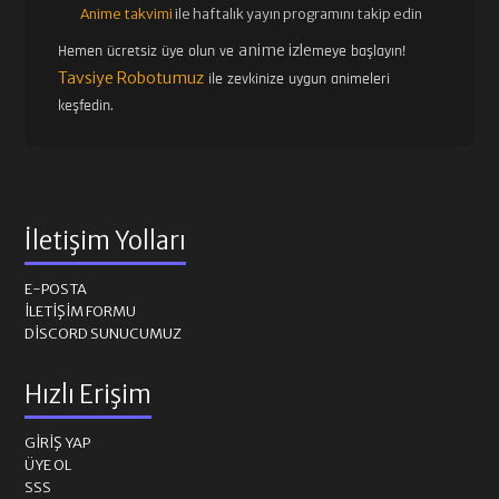
Anime takvimi
ile haftalık yayın programını takip edin
anime izle
Hemen ücretsiz üye olun ve
meye başlayın!
Tavsiye Robotumuz
ile zevkinize uygun animeleri
keşfedin.
İletişim Yolları
E-POSTA
İLETIŞIM FORMU
DISCORD SUNUCUMUZ
Hızlı Erişim
GIRIŞ YAP
ÜYE OL
SSS