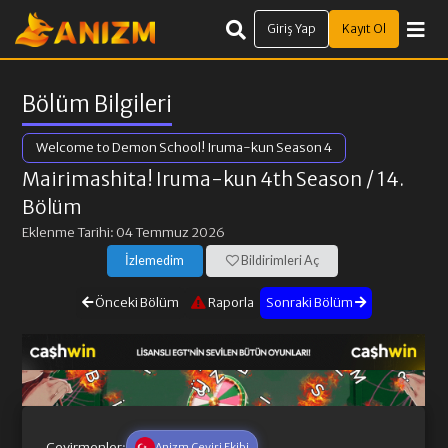
Giriş Yap
Kayıt Ol
Bölüm Bilgileri
Welcome to Demon School! Iruma-kun Season 4
Mairimashita! Iruma-kun 4th Season
/ 14.
Bölüm
Eklenme Tarihi: 04 Temmuz 2026
İzlemedim
Bildirimleri Aç
Önceki Bölüm
Raporla
Sonraki Bölüm
Çevirmenler:
Anizm Çeviri Ekibi