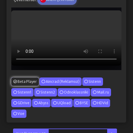
Beta Player
Aincrad (Reklamsız)
Sistenn
Sistenn1
Sistenn2
Odnoklassniki
Mail.ru
GDrive
Abyss
UQload
BYSE
HDVid
Voe