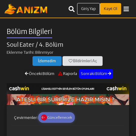
Giriş Yap
Kayıt Ol
Bölüm Bilgileri
Soul Eater
/ 4. Bölüm
Eklenme Tarihi: Bilinmiyor
İzlemedim
Bildirimleri Aç
Önceki Bölüm
Raporla
Sonraki Bölüm
Çevirmenler:
Güncellenecek