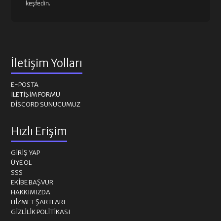
keşfedin.
İletişim Yolları
E-POSTA
İLETIŞIM FORMU
DISCORD SUNUCUMUZ
Hızlı Erişim
GIRIŞ YAP
ÜYE OL
SSS
EKIBE BAŞVUR
HAKKIMIZDA
HIZMET ŞARTLARI
GIZLILIK POLITIKASI