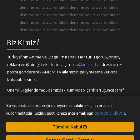
deneme bonusu veren siteler
deneme bonusu veren siteler
deneme bonusu veren siteler
deneme bonusu veren siteler
deneme bonusu veren siteler
deneme bonusu veren siteler
deneme bonusu veren siteler
deneme bonusu veren siteler
Biz Kimiz?
Türkiye'nin Anime ve ÇizgiFilm Kanalı. Her türlü görüş, öneri,
reklam ve iş birliği teklifleriniz için
info@anizm.tv
adresine e-
posta göndererek ANIZM.TV ailemizin gelişmesine katkıda
bulunabilirsiniz.
Önemli Bilgilendirme:
Sitemizdeki tüm video içerikleri üçüncü taraf
sunucularda barındırılmaktadır. Anizm.TV kendi sunucularında video
içeriği barındırmamaktadır. Telif hakkı talepleri ilgili video
Bu web sitesi, size en iyi deneyimi sunabilmek için çerezleri
sağlayıcılarına iletilmelidir.
buraya tıklayın
kullanmaktadır. Gizlilik politikamızı incelemek için
.
Tümünü Kabul Et
Copyright © 2013-2026
Anizm.TV Türkçe Altyazılı Anime İzle | Her hakkı saklıdır.