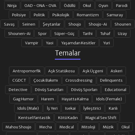
Ninja
OAD - ONA - OVA
Ödüllü
Okul
Oyun
Parodi
19. BÖLÜM
20. BÖLÜM
Polisiye
Politik
Psikolojik
Romantizm
Samuray
Savaş
Seinen
Şeytanlar
Shoujo
Shoujo-Ai
Shounen
Shounen-Ai
Spor
Süper-Güç
Tarihi
Tuhaf
Uzay
21. BÖLÜM
22. BÖLÜM
Vampir
Yaoi
Yaşamdan Kesitler
Yuri
Temalar
23. BÖLÜM
24. BÖLÜM
Antropomorfik
Aşk Statükosu
Aşk Üçgeni
Askeri
25. BÖLÜM
26. BÖLÜM
CGDCT
Çocuk Bakımı
Crossdressing
Delinquents
Detective
Dövüş Sanatları
Dövüş Sporları
Educational
Gag Humor
Harem
Hayatta Kalma
Idols (Female)
27. BÖLÜM
28. BÖLÜM
Idols (Male)
İş Yeri
Isekai
İyileştirici
Kanlı
Kentsel Fantastik
Kötü Kadın
Magical Sex Shift
29. BÖLÜM
30. BÖLÜM
Mahou Shoujo
Mecha
Medical
Mitoloji
Müzik
Okul