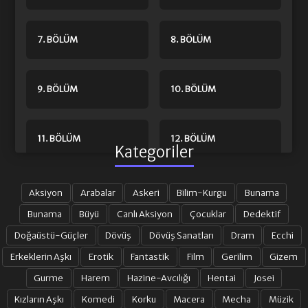
7. BÖLÜM
8. BÖLÜM
9. BÖLÜM
10. BÖLÜM
11. BÖLÜM
12. BÖLÜM
Kategoriler
13. BÖLÜM
14. BÖLÜM
Aksiyon
Arabalar
Askeri
Bilim-Kurgu
Bunama
Bunama
Büyü
Canlı Aksiyon
Çocuklar
Dedektif
Doğaüstü-Güçler
Dövüş
Dövüş Sanatları
Dram
Ecchi
15. BÖLÜM
16. BÖLÜM
Erkeklerin Aşkı
Erotik
Fantastik
Film
Gerilim
Gizem
Gurme
Harem
Hazine-Avcılığı
Hentai
Josei
17. BÖLÜM
18. BÖLÜM
Kızların Aşkı
Komedi
Korku
Macera
Mecha
Müzik