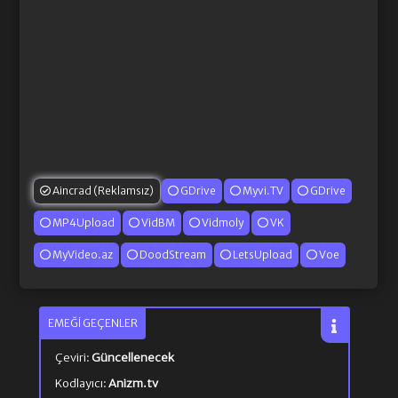
Aincrad (Reklamsız)
GDrive
Myvi.TV
GDrive
MP4Upload
VidBM
Vidmoly
VK
MyVideo.az
DoodStream
LetsUpload
Voe
EMEĞI GEÇENLER
Çeviri:
Güncellenecek
Kodlayıcı:
Anizm.tv