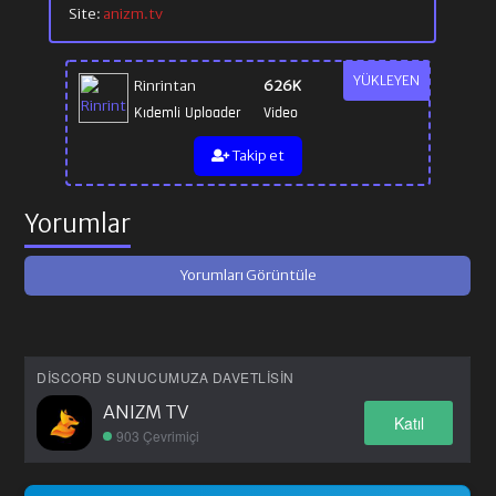
Site:
anizm.tv
YÜKLEYEN
Rinrintan
626K
Kıdemli Uploader
Video
Takip et
Yorumlar
Yorumları Görüntüle
DISCORD SUNUCUMUZA DAVETLISIN
ANIZM TV
Katıl
903 Çevrimiçi