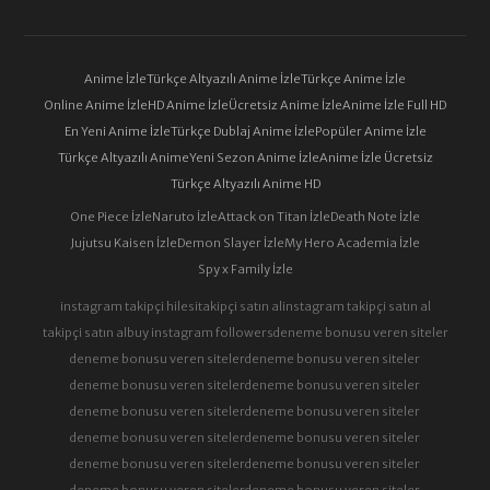
Anime İzle
Türkçe Altyazılı Anime İzle
Türkçe Anime İzle
Online Anime İzle
HD Anime İzle
Ücretsiz Anime İzle
Anime İzle Full HD
En Yeni Anime İzle
Türkçe Dublaj Anime İzle
Popüler Anime İzle
Türkçe Altyazılı Anime
Yeni Sezon Anime İzle
Anime İzle Ücretsiz
Türkçe Altyazılı Anime HD
One Piece İzle
Naruto İzle
Attack on Titan İzle
Death Note İzle
Jujutsu Kaisen İzle
Demon Slayer İzle
My Hero Academia İzle
Spy x Family İzle
instagram takipçi hilesi
takipçi satın al
instagram takipçi satın al
takipçi satın al
buy instagram followers
deneme bonusu veren siteler
deneme bonusu veren siteler
deneme bonusu veren siteler
deneme bonusu veren siteler
deneme bonusu veren siteler
deneme bonusu veren siteler
deneme bonusu veren siteler
deneme bonusu veren siteler
deneme bonusu veren siteler
deneme bonusu veren siteler
deneme bonusu veren siteler
deneme bonusu veren siteler
deneme bonusu veren siteler