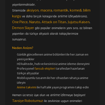
43. BÖLÜM
44. BÖLÜM
yayınlanmaktadır.
aksiyon
macera
romantik
komedi
bilim
Sitemizde
,
,
,
,
kurgu
anime izle
ve daha birçok kategoride
yebilirsiniz.
45. BÖLÜM
46. BÖLÜM
One Piece
Naruto
Attack on Titan
Jujutsu Kaisen
,
,
,
,
Demon Slayer
gibi popüler animelerin yanı sıra, az bilinen
yapımları da türkçe altyazılı olarak takipçilerimize
47. BÖLÜM
48. BÖLÜM
sunuyoruz.
Neden Anizm?
49. BÖLÜM
50. BÖLÜM
Günlük güncellenen
anime bölümleri ile her zaman en
yeni içerikler
HD kalitede, hızlı ve kesintisiz
anime izle
me deneyimi
Profesyonel
fansub ekipleri
tarafından hazırlanan
51. BÖLÜM FINAL
türkçe altyazılar
Mobil uyumlu tasarım ile her cihazdan rahatça anime
izleyin
Anime takvimi
ile haftalık yayın programını takip edin
anime izle
Hemen ücretsiz üye olun ve
meye başlayın!
Tavsiye Robotumuz
ile zevkinize uygun animeleri