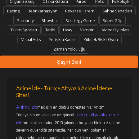
Organize Suç
Otaku Kültürü
Parodi
Pets
Psikolojik
31. BÖLÜM
32. BÖLÜM
Racing
Reenkarnasyon
Reverse Harem
Sahne Sanatları
Samuray
Showbiz
Strategy Game
Süper Güç
Takım Sporları
Tarihi
Uzay
Vampir
Video Oyunları
33. BÖLÜM
34. BÖLÜM
Visual Arts
Yetişkin Kadro
Yüksek Riskli Oyun
Zaman Yolculuğu
35. BÖLÜM
36. BÖLÜM
Şaşırt Beni
37. BÖLÜM
38. BÖLÜM
Anime İzle - Türkçe Altyazılı Anime İzleme
Sitesi
39. BÖLÜM
40. BÖLÜM
Anime izle
mek için en doğru adrestesiniz! Anizm,
türkçe altyazılı anime
Türkiye'nin en köklü ve en güncel
41. BÖLÜM
42. BÖLÜM
izle
me platformudur. 2013 yılından bu yana binlerce anime
severin güvendiği sitemizde, her gün yeni bölümler
eklenmekte ve en popüler animeler türkçe altyazılı olarak